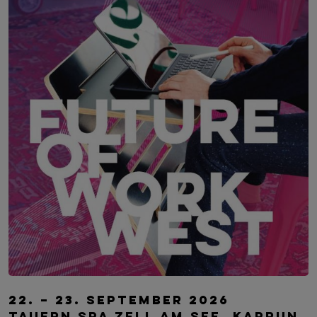
FUTURE OF WORK WEST – Westösterreich
22. – 23. September 2026