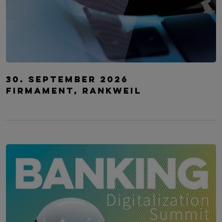
CYBER CRIME FORUM WEST
30. September 2026
Firmament, Rankweil