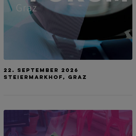
CYBER CRIME FORUM Graz
22. September 2026
Steiermarkhof, Graz