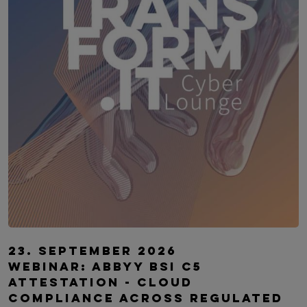
TRANSFORM.IT LSZ ONLINE
23. September 2026
Webinar: ABBYY BSI C5
Attestation - Cloud
Compliance Across Regulated