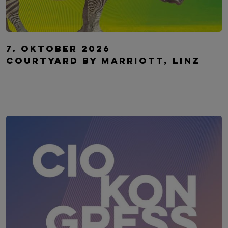
Future of Marketing - The AI Edition
7. Oktober 2026
Courtyard by Marriott, Linz