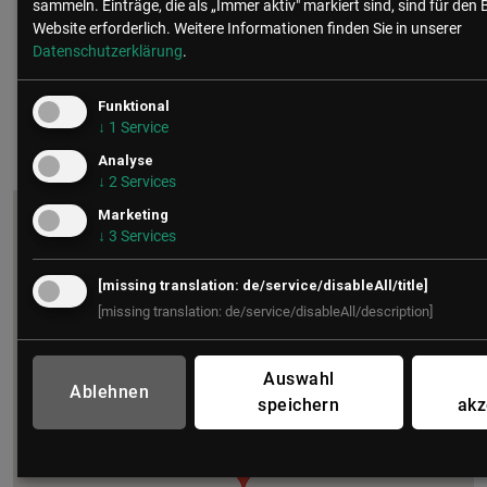
sammeln. Einträge, die als „Immer aktiv" markiert sind, sind für den 
Website erforderlich.
Weitere Informationen finden Sie in unserer
ADRESSE
Datenschutzerklärung
.
LSZ
Gußhausstraße 14/9a
Funktional
1040 Wien
↓
1
Service
Analyse
↓
2
Services
Marketing
↓
3
Services
[missing translation: de/service/disableAll/title]
[missing translation: de/service/disableAll/description]
LSZ - Future Connections
Auswahl
Ablehnen
Gußhausstraße 14/9a, 1040 Wien
speichern
akz
Route planen