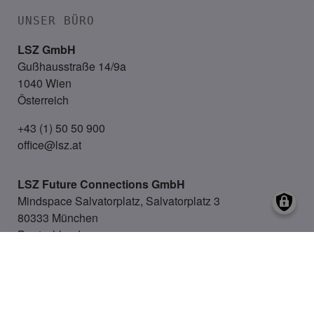
UNSER BÜRO
LSZ GmbH
Gußhausstraße 14/9a
1040 Wien
Österreich
+43 (1) 50 50 900
office@lsz.at
LSZ Future Connections
GmbH
Mindspace Salvatorplatz, Salvatorplatz 3
80333 München
Deutschland
+49 160 90213197
office@futureconnections.de