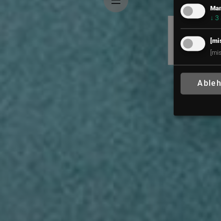
Mar
↓
3
[mi
[mi
Able