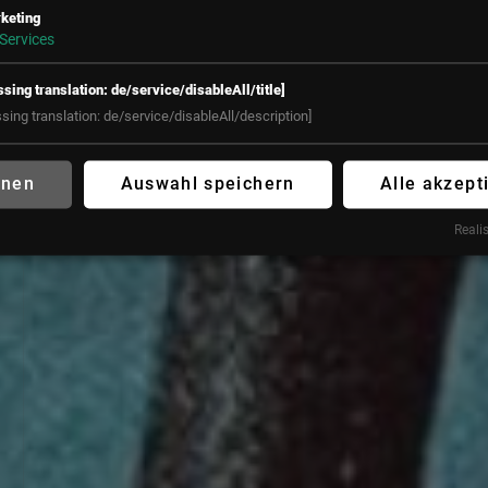
keting
Services
ssing translation: de/service/disableAll/title]
ssing translation: de/service/disableAll/description]
hnen
Auswahl speichern
Alle akzept
Realis