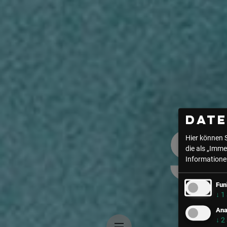
Dat
Hier können 
die als „Imme
Informationen
Fun
↓
1
Ana
↓
2