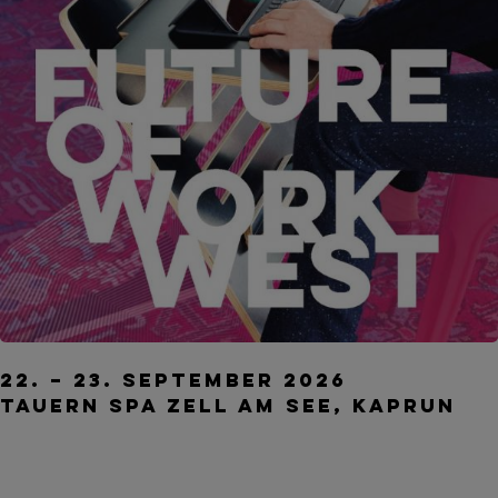
FUTURE OF WORK WEST – Westösterreichs HR-K
22. – 23. September 2026
TAUERN SPA Zell am See, Kaprun