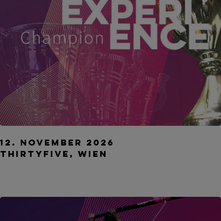
Employee Experience Champion Award
12. November 2026
ThirtyFive, Wien