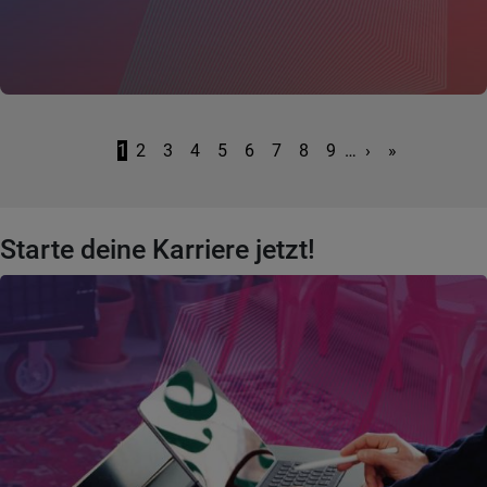
Seitennummerierung
Nächste Seite
Letzte Seite
1
2
3
4
5
6
7
8
9
…
›
»
Starte deine Karriere jetzt!