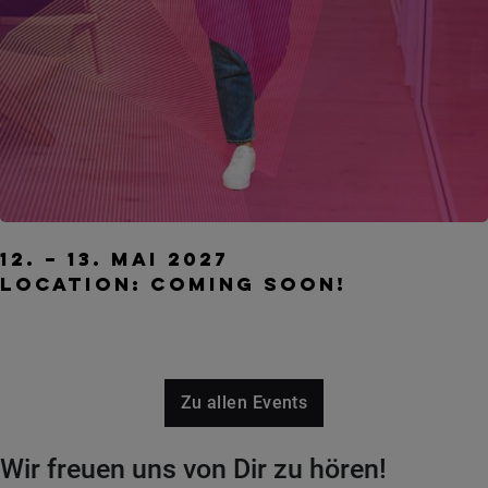
FUTURE OF WORK – der HR-Kongress
12. – 13. Mai 2027
Location: Coming soon!
Zu allen Events
Wir freuen uns von Dir zu hören!