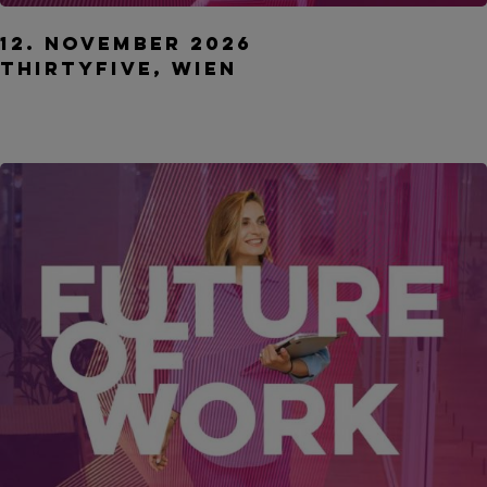
Employee Experience Summit Wien
12. November 2026
ThirtyFive, Wien