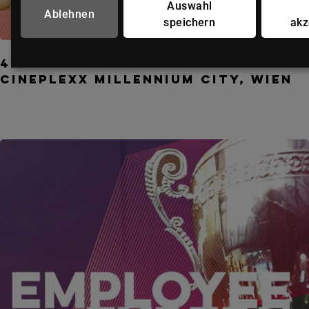
Auswahl
Ablehnen
speichern
akz
Talents for IT-Future Wien
4. November 2026
Cineplexx Millennium City, Wien