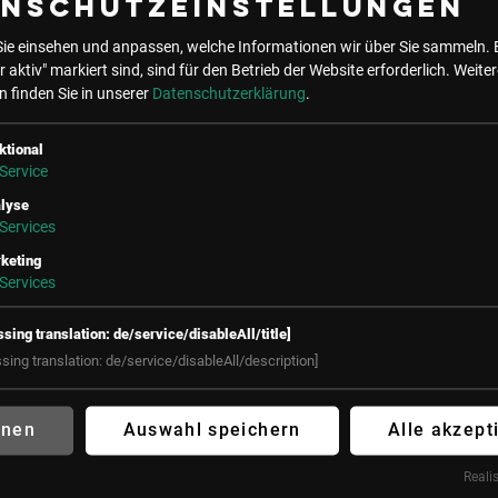
enschutzeinstellungen
 ist Mitglied in folgenden Communi
Sie einsehen und anpassen, welche Informationen wir über Sie sammeln. 
r aktiv" markiert sind, sind für den Betrieb der Website erforderlich.
Weiter
 finden Sie in unserer
Datenschutzerklärung
.
ktional
Service
ne Events mit Alexander Zehetmaier
lyse
Services
keting
Services
ssing translation: de/service/disableAll/title]
ssing translation: de/service/disableAll/description]
hnen
Auswahl speichern
Alle akzept
Realis