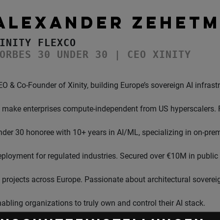
ALEXANDER ZEHETM
INITY FLEXCO
ORBES 30 UNDER 30 | CEO XINITY
O & Co-Founder of Xinity, building Europe’s sovereign AI infrast
o make enterprises compute-independent from US hyperscalers. 
nder 30 honoree with 10+ years in AI/ML, specializing in on-prem
eployment for regulated industries. Secured over €10M in public 
I projects across Europe. Passionate about architectural soverei
abling organizations to truly own and control their AI stack.