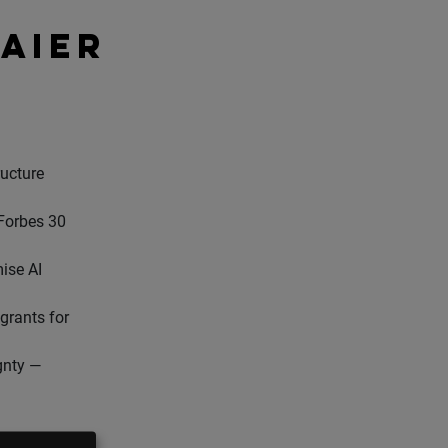
AIER
ructure
Forbes 30
ise AI
grants for
gnty —