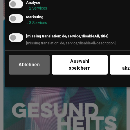
Analyse
↓
2
Services
Marketing
CIO Kongress goes WEST
↓
3
Services
2. – 3. März 2027
[missing translation: de/service/disableAll/title]
Löwen Hotel Montafon
[missing translation: de/service/disableAll/description]
Auswahl
Ablehnen
speichern
akz