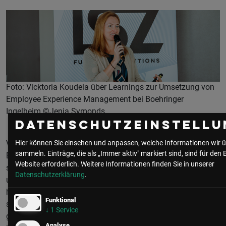
Foto: Vicktoria Koudela über Learnings zur Umsetzung von
Employee Experience Management bei Boehringer
Ingelheim ©Jenia Symonds
Datenschutzeinstellu
Vicktoria Koudela, Strategic HR Project Lead über die
Hier können Sie einsehen und anpassen, welche Informationen wir ü
sammeln. Einträge, die als „Immer aktiv" markiert sind, sind für den 
Entwicklungen seit ihrem aktiven EX-Prozess: „Verändert hat
Website erforderlich.
Weitere Informationen finden Sie in unserer
sich, dass alle Bereiche geeint an einem Thema arbeiten
Datenschutzerklärung
.
und sich, egal aus welcher Funktion oder Geschäftsbereich
heraus, alle engagieren können für das gleiche Thema. Wir
Funktional
sprechen über Moments that matter, haben ein
↓
1
Service
gemeinsames Verständnis und erkennen, dass es nicht
Analyse