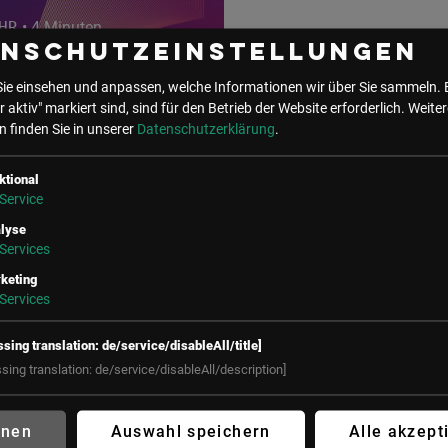
HR
• 4 Minuten
enschutzeinstellungen
Retention ist das
Sie einsehen und anpassen, welche Informationen wir über Sie sammeln. 
neue Recruiting
r aktiv" markiert sind, sind für den Betrieb der Website erforderlich.
Weiter
 finden Sie in unserer
Datenschutzerklärung
.
ktional
Service
lyse
e Events mit Björn Kastl
Services
keting
Services
ssing translation: de/service/disableAll/title]
ssing translation: de/service/disableAll/description]
hnen
Auswahl speichern
Alle akzept