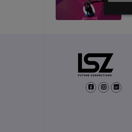
Employee Experienc
12. November 2026
ThirtyFive, Wien