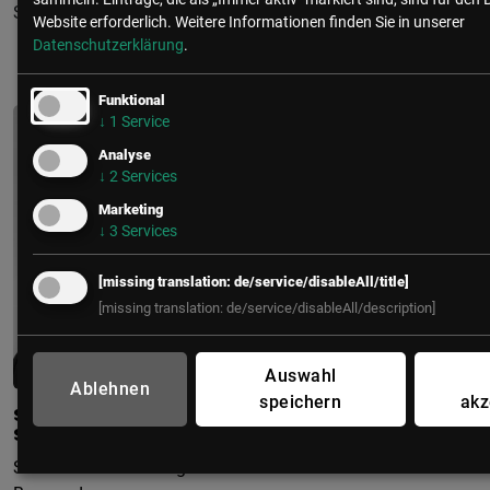
Security Consultant und Penetration Tester beschäftigt.
Website erforderlich.
Weitere Informationen finden Sie in unserer
Datenschutzerklärung
.
Funktional
↓
1
Service
Analyse
↓
2
Services
Marketing
↓
3
Services
[missing translation: de/service/disableAll/title]
[missing translation: de/service/disableAll/description]
Auswahl
Ablehnen
speichern
akz
STEFAN
SCHACHINGER
Senior Product Manager