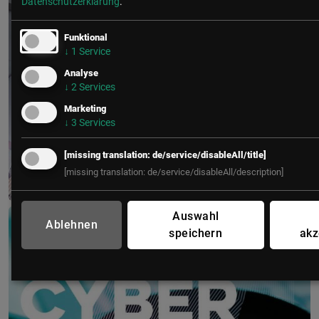
Datenschutzerklärung
.
Funktional
↓
1
Service
Analyse
↓
2
Services
Marketing
↓
3
Services
[missing translation: de/service/disableAll/title]
[missing translation: de/service/disableAll/description]
Production & IT Graz
Auswahl
Ablehnen
speichern
akz
19. Mai 2027
Steiermarkhof, Graz