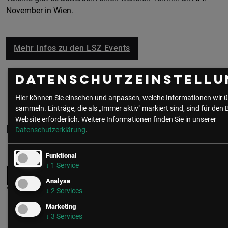
November in Wien
.
Mehr Infos zu den LSZ Events
Datenschutzeinstellu
Hier können Sie einsehen und anpassen, welche Informationen wir ü
sammeln. Einträge, die als „Immer aktiv" markiert sind, sind für den 
Website erforderlich.
Weitere Informationen finden Sie in unserer
Über den/die Autor:in
Datenschutzerklärung
.
Funktional
↓
1
Service
Insights-Redaktion
Analyse
↓
2
Services
Marketing
↓
3
Services