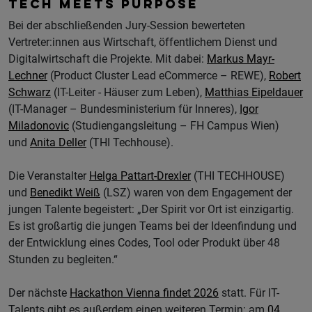
TECH MEETS PURPOSE
Bei der abschließenden Jury-Session bewerteten
Vertreter:innen aus Wirtschaft, öffentlichem Dienst und
Digitalwirtschaft die Projekte. Mit dabei:
Markus Mayr-
Lechner
(Product Cluster Lead eCommerce – REWE),
Robert
Schwarz
(IT-Leiter - Häuser zum Leben),
Matthias Eipeldauer
(IT-Manager – Bundesministerium für Inneres),
Igor
Miladonovic
(Studiengangsleitung – FH Campus Wien)
und
Anita Deller
(THI Techhouse).
Die Veranstalter
Helga Pattart-Drexler
(THI TECHHOUSE)
und
Benedikt Weiß
(LSZ) waren von dem Engagement der
jungen Talente begeistert: „Der Spirit vor Ort ist einzigartig.
Es ist großartig die jungen Teams bei der Ideenfindung und
der Entwicklung eines Codes, Tool oder Produkt über 48
Stunden zu begleiten.“
Der nächste
Hackathon Vienna findet 2026
statt. Für IT-
Talents gibt es außerdem einen weiteren Termin: am
04.