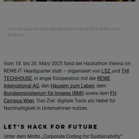
Foto: Die Gewinner:innen des Hackathons Vienna 2025 ©LSZ/Jenia
Symonds
Vom 18. bis 20. März 2025 fand der Hackathon Vienna im
REWE-IT Headquarter statt – organisiert von
LSZ
und
THI
TECHHOUSE
, in enger Kooperation mit der
REWE
International AG
, den
Häusern zum Leben
, dem
Bundesministerium für Inneres (BMI)
sowie dem
FH
Campus Wien
. Das Ziel: digitale Tools als Hebel für
Nachhaltigkeit in Unternehmen nutzen.
LET’S HACK FOR FUTURE
Unter dem Motto „Corporate Coding for Sustainability“