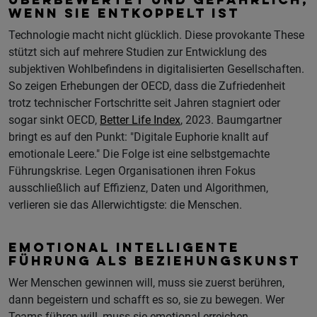
ÜBERBEWERTET UND GEFÄHRLICH,
WENN SIE ENTKOPPELT IST
Technologie macht nicht glücklich. Diese provokante These
stützt sich auf mehrere Studien zur Entwicklung des
subjektiven Wohlbefindens in digitalisierten Gesellschaften.
So zeigen Erhebungen der OECD, dass die Zufriedenheit
trotz technischer Fortschritte seit Jahren stagniert oder
sogar sinkt OECD,
Better Life Index
, 2023. Baumgartner
bringt es auf den Punkt: "Digitale Euphorie knallt auf
emotionale Leere." Die Folge ist eine selbstgemachte
Führungskrise. Legen Organisationen ihren Fokus
ausschließlich auf Effizienz, Daten und Algorithmen,
verlieren sie das Allerwichtigste: die Menschen.
EMOTIONAL INTELLIGENTE
FÜHRUNG ALS BEZIEHUNGSKUNST
Wer Menschen gewinnen will, muss sie zuerst berühren,
dann begeistern und schafft es so, sie zu bewegen. Wer
Teams führen will, muss sie emotional erreichen.