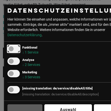
mutig führt, schafft Zukunft. Wer führt, gewinnt.
Datenschutzeinstellu
Peter spricht am
AI-Challenge Accepted! Summit 2025
in
Hier können Sie einsehen und anpassen, welche Informationen wir ü
Linz und beim
CIO Kongress West 2026 in Rankweil
.
sammeln. Einträge, die als „Immer aktiv" markiert sind, sind für den 
Lassen Sie sich das nicht entgehen - noch sind wenige
Website erforderlich.
Weitere Informationen finden Sie in unserer
Tickets verfügbar.
Datenschutzerklärung
.
Funktional
↓
1
Service
Infos zum AI-Challenge Accepted! Summit 2025
Analyse
↓
2
Services
Infos zum CIO Kongress West 2026
Marketing
↓
3
Services
Quelle:
https://www.oecd.org/en/data/tools/oecd-better-life-index.html
[missing translation: de/service/disableAll/title]
[missing translation: de/service/disableAll/description]
https://www.deloitte.com/global/en/issues/work/genz-millennial-
survey.h…
Auswahl
https://www.mckinsey.com/~/media/mckinsey/email/leadingoff/2024/04/08