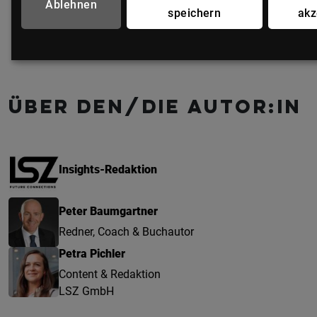
Ablehnen
speichern
akz
Über den/die Autor:in
Insights-Redaktion
Peter Baumgartner
Redner, Coach & Buchautor
Petra Pichler
Content & Redaktion
LSZ GmbH