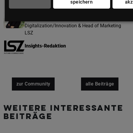
speichern
akz
Martina Kruber
Business Unit Managerin
Digitalization/Innovation & Head of Marketing
LSZ
Insights-Redaktion
zur Community
alle Beiträge
Weitere interessante
Beiträge