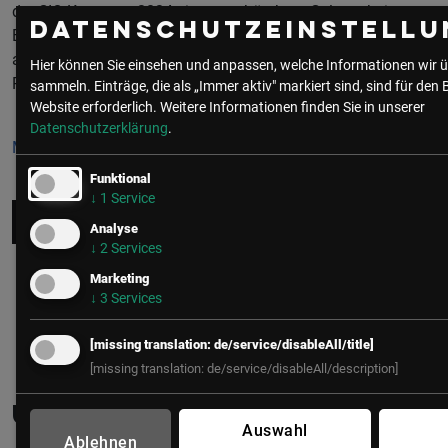
der CIO Kongress 2024 eine unschätzbare Gelegenheit, neue
Datenschutzeinstellu
Erkenntnisse zu gewinnen, sich mit Kolleg:innen
auszutauschen und die Zukunft von Mensch, Technologie &
Hier können Sie einsehen und anpassen, welche Informationen wir ü
Planet mitzugestalten.
sammeln. Einträge, die als „Immer aktiv" markiert sind, sind für den 
Website erforderlich.
Weitere Informationen finden Sie in unserer
Datenschutzerklärung
.
Mehr Information & Anmeldung:
Funktional
↓
1
Service
CIO Kongress
Analyse
↓
2
Services
Marketing
↓
3
Services
[missing translation: de/service/disableAll/title]
[missing translation: de/service/disableAll/description]
Über den/die Autor:in
Auswahl
Ablehnen