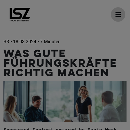
Direkt zum Inhalt
HR
• 18.03.2024 • 7 Minuten
Was gute
Führungskräfte
richtig machen
Sponsored Content powered by Mavie Work