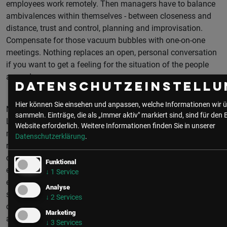
employees work remotely. Then managers have to balance
ambivalences within themselves - between closeness and
distance, trust and control, planning and improvisation.
Compensate for those vacuum bubbles with one-on-one
meetings. Nothing replaces an open, personal conversation
if you want to get a feeling for the situation of the people
around you.
Datenschutzeinstellu
Hier können Sie einsehen und anpassen, welche Informationen wir ü
No "I'm the boss!"
sammeln. Einträge, die als „Immer aktiv" markiert sind, sind für den 
Leadership is in a transformation process. Autocratic
Website erforderlich.
Weitere Informationen finden Sie in unserer
management behavior is an obsolete model that is being
Datenschutzerklärung
.
replaced by an individualized management culture. Instead
of lumping everyone together, the aim today is to take
Funktional
everyone on a journey together, with leaders picking
↓
1
Service
everyone up where they are. Your job is to design work in
Analyse
such a way that employees are intrinsically motivated and
↓
2
Services
can experience an "inner mission" and thus meaning. This
Marketing
also means including different life models, needs, etc.
↓
3
Services