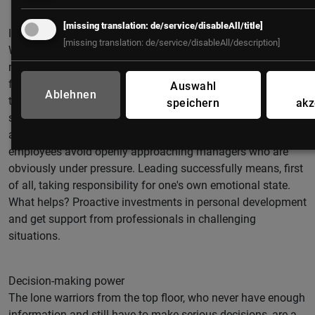
[missing translation: de/service/disableAll/title]
Individual responsibility
[missing translation: de/service/disableAll/description]
We all experience insecurities and being overwhelmed. It is
not easy, especially for managers, to always stay well in the
face of workload and (own) expectations. This is precisely
Auswahl
Ablehnen
their most important task: when they get emotionally
speichern
akz
stressed, it is immediately transferred to their team - unrest
and potential for conflict increase. The consequence:
employees avoid openly approaching managers who are
obviously under pressure. Leading successfully means, first
of all, taking responsibility for one's own emotional state.
What helps? Proactive investments in personal development
and get support from professionals in challenging
situations.
Decision-making power
The lone warriors from the top floor, who never have enough
information and still have to make serious decisions, are a