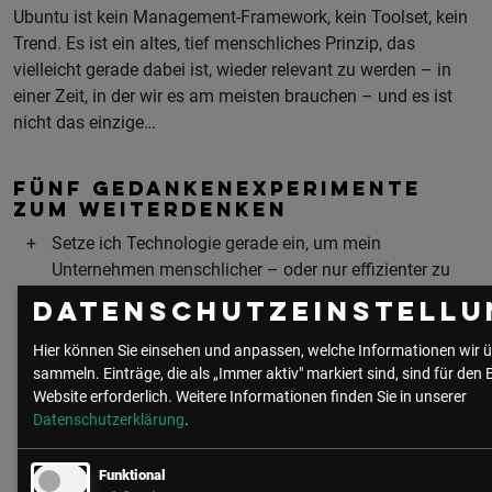
Ubuntu ist kein Management-Framework, kein Toolset, kein
Trend. Es ist ein altes, tief menschliches Prinzip, das
vielleicht gerade dabei ist, wieder relevant zu werden – in
einer Zeit, in der wir es am meisten brauchen – und es ist
nicht das einzige…
FÜNF GEDANKENEXPERIMENTE
ZUM WEITERDENKEN
Setze ich Technologie gerade ein, um mein
Unternehmen menschlicher – oder nur effizienter zu
machen?
Datenschutzeinstellu
Welche Rolle spielt Vertrauen in meinem Team – und
Hier können Sie einsehen und anpassen, welche Informationen wir ü
habe ich jemals bewusst darin investiert, es zu
sammeln. Einträge, die als „Immer aktiv" markiert sind, sind für den 
kultivieren?
Website erforderlich.
Weitere Informationen finden Sie in unserer
Datenschutzerklärung
.
Wenn ich mein Unternehmen wie einen Organismus
betrachte – wo ist aktuell die größte Blockade im
Funktional
System?