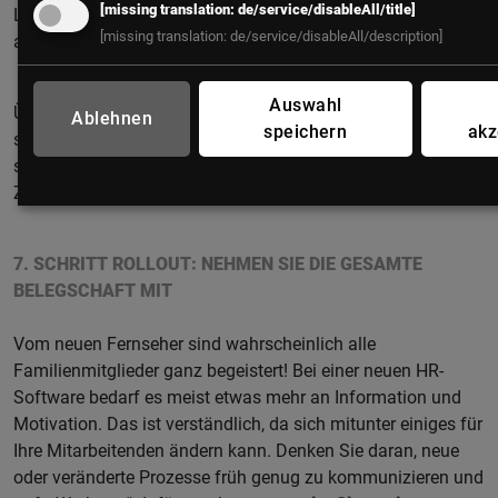
[missing translation: de/service/disableAll/title]
Lösung sollte erst erfolgen, wenn die Testphase erfolgreich
[missing translation: de/service/disableAll/description]
abgeschlossen ist.
Auswahl
Übrigens: Bei
Best-Practice-Implementierungen
verringert
Ablehnen
speichern
akz
sich der Testaufwand, da die vorkonfigurierten Prozesse
standardisiert implementiert werden. So bleibt Ihnen mehr
Zeit fürs Training.
7. SCHRITT ROLLOUT: NEHMEN SIE DIE GESAMTE
BELEGSCHAFT MIT
Vom neuen Fernseher sind wahrscheinlich alle
Familienmitglieder ganz begeistert! Bei einer neuen HR-
Software bedarf es meist etwas mehr an Information und
Motivation. Das ist verständlich, da sich mitunter einiges für
Ihre Mitarbeitenden ändern kann. Denken Sie daran, neue
oder veränderte Prozesse früh genug zu kommunizieren und