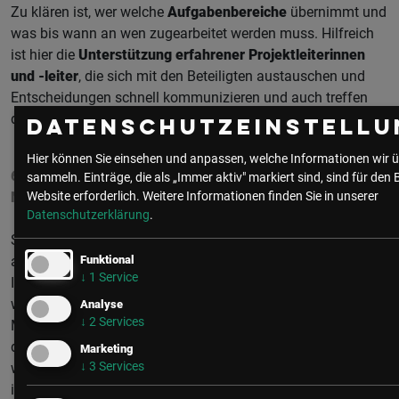
Zu klären ist, wer welche
Aufgabenbereiche
übernimmt und
was bis wann an wen zugearbeitet werden muss. Hilfreich
ist hier die
Unterstützung erfahrener Projektleiterinnen
und -leiter
, die sich mit den Beteiligten austauschen und
Entscheidungen schnell kommunizieren und auch treffen
dürfen.
Datenschutzeinstellu
Hier können Sie einsehen und anpassen, welche Informationen wir ü
6. SCHRITT TESTPHASE: WAS FUNKTIONIERT (NOCH
sammeln. Einträge, die als „Immer aktiv" markiert sind, sind für den 
Website erforderlich.
Weitere Informationen finden Sie in unserer
NICHT)?
Datenschutzerklärung
.
So, wie Sie Ihren neuen Fernseher ausprobieren, sollten Sie
Funktional
auf jeden Fall auch Ihre HR-Software testen. Lassen Sie
↓
1
Service
Ihren Implementierungspartner nicht gehen, bevor Sie die
wichtigsten Funktionen geprüft haben. Ihre HR-
Analyse
↓
2
Services
Mitarbeitenden sollten die Anwendungen ausprobieren,
damit Sie einerseits mit dem neuen HR-System vertraut
Marketing
↓
3
Services
werden, und andererseits, um mögliche Fehler zu
identifizieren. Eine vertragsgemäße Abnahme der Software-