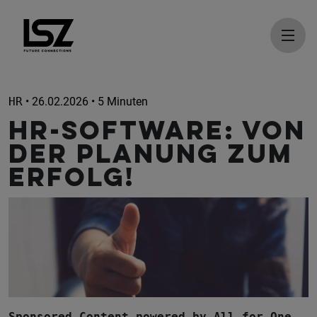
Direkt zum Inhalt
HR
• 26.02.2026 • 5 Minuten
HR-Software: Von
der Planung zum
Erfolg!
Sponsored Content powered by All for One