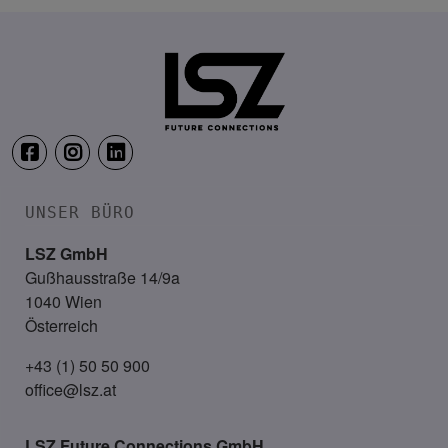
TRANSFORM.IT LSZ ONLINE
20. August 2026
Webinar: Vom ERP-User zum AI-M
UNSER BÜRO
LSZ GmbH
Gußhausstraße 14/9a
1040 Wien
Österreich
+43 (1) 50 50 900
office@lsz.at
LSZ Future Connections
GmbH