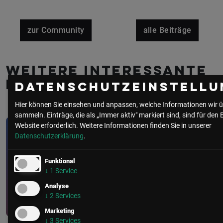
zur Community
alle Beiträge
Weitere interessante
Beiträge
Datenschutzeinstellu
Hier können Sie einsehen und anpassen, welche Informationen wir ü
sammeln. Einträge, die als „Immer aktiv" markiert sind, sind für den 
Website erforderlich.
Weitere Informationen finden Sie in unserer
CIO/IT
• 3 Minuten
Datenschutzerklärung
.
Kontrollverlust oder KI-
Funktional
Lähmung?
↓
1
Service
Analyse
↓
2
Services
Marketing
↓
3
Services