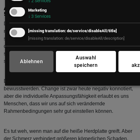
↓
2
Services
ANPASSUNG IST UNSERE
Marketing
SUPERPOWER
↓
3
Services
Das klingt nach einer großen Aufgabe. Wenn die
[missing translation: de/service/disableAll/title]
menschliche Spezies eines in den letzten 300.000 Jahren,
[missing translation: de/service/disableAll/description]
seit dem ersten Homo sapiens, bewiesen hat, dann ist es,
dass wir zwar nicht die schönsten, die größten oder die
stärksten sind – aber, dass wir ungemein anpassungsfähig
Auswahl
Ablehnen
sind.
speichern
akz
Dieser Kraft müssen wir uns auch klar und wieder
bewusstwerden. Change ist zwar heute negativ konnotiert,
aber die individuelle Anpassungsfähigkeit erlaubt es uns
Menschen, dass wir uns auf sich verändernde
Rahmenbedingungen sehr gut einstellen können.
Es tut weh, wenn man auf die heiße Herdplatte greift. Aber
der Schmerz verhindert größeren körperlichen Schaden.