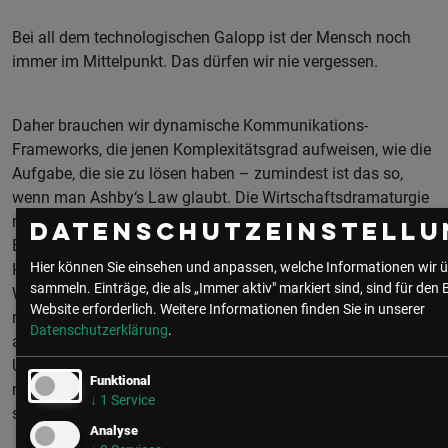
Bei all dem technologischen Galopp ist der Mensch noch
immer im Mittelpunkt. Das dürfen wir nie vergessen.
Daher brauchen wir dynamische Kommunikations-
Frameworks, die jenen Komplexitätsgrad aufweisen, wie die
Aufgabe, die sie zu lösen haben – zumindest ist das so,
wenn man Ashby‘s Law glaubt. Die Wirtschaftsdramaturgie
nimmt auf eine dynamische Art und Weise dramaturgische
Datenschutzeinstellu
Elemente, um Wirkung zu erzeugen. Und wer leugnet, dass
Hier können Sie einsehen und anpassen, welche Informationen wir ü
Hollywood oder Netflix, oder Prime etc. es nicht schaffen,
sammeln. Einträge, die als „Immer aktiv" markiert sind, sind für den 
Wirkung bei uns Menschen zu erzeugen? Das ist mehr als
Website erforderlich.
Weitere Informationen finden Sie in unserer
reines Storytelling – hier geht es um ein dynamisches Set
Datenschutzerklärung
.
an Methoden zur Anwendung in der Kommunikation im
Unternehmen. Ein Satz vorausgestellt: Wirkung erzeugt man
Funktional
nicht, indem man sie abbildet. Anders gesagt: Wer jubelt
↓
1
Service
schon, wenn er eine Slide mit jubelnden Menschen sieht?
Analyse