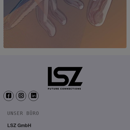
TRANSFORM.IT LSZ ONLINE
20. August 2026
Webinar: Vom ERP-User zum AI-M
UNSER BÜRO
LSZ GmbH