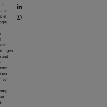
ist
ches
iel
ogie,
d
r
n
 der
rtungen,
e und
-
asant
ehen
 vor
rung:
man
e