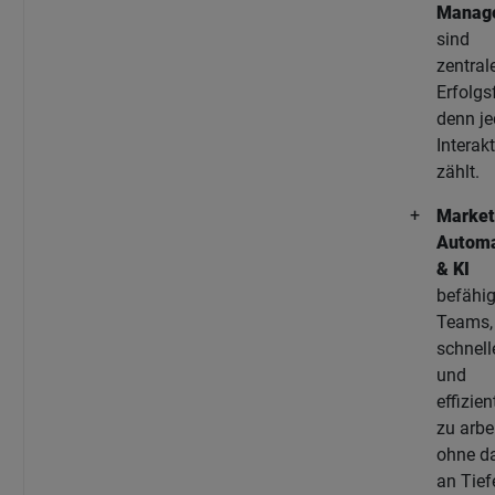
Manag
sind
zentral
Erfolgs
denn je
Interak
zählt.
Market
Automa
& KI
befähi
Teams,
schnell
und
effizien
zu arbe
ohne d
an Tief