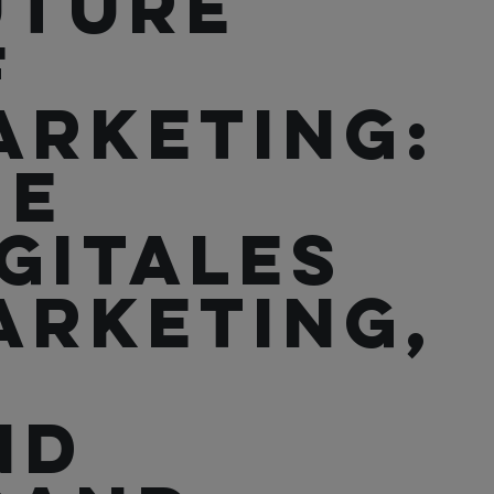
uture
f
arketing:
ie
igitales
arketing,
nd