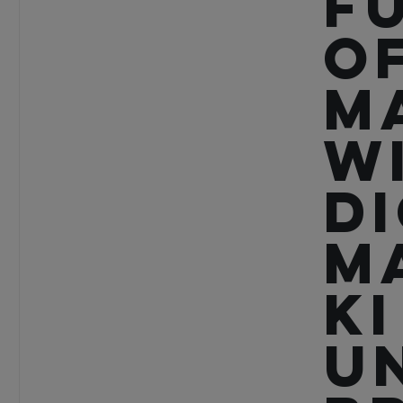
F
o
M
W
D
M
KI
u