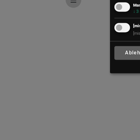
Mar
↓
3
[mi
[mi
Able