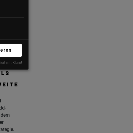
 die
ie
d wie
v
ieren
L
iert mit Klaro!
TING:
ALS
WEITE
t
dd-
ndern
er
ategie.