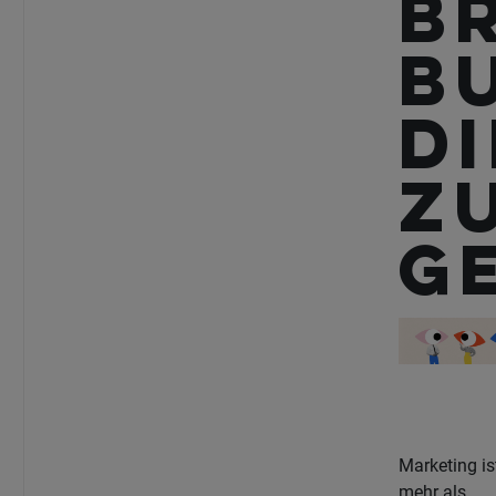
B
B
di
Z
g
Marketing is
mehr als