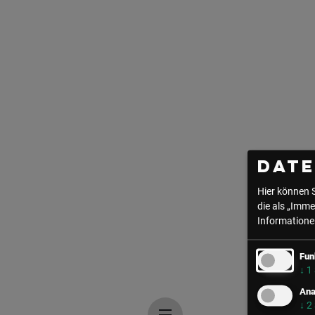
Dat
Hier können 
die als „Imme
Informationen
Fun
↓
1
Ana
↓
2