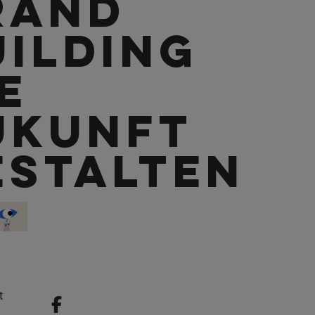
rand
uilding
e
ukunft
estalten
t