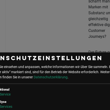
schafft man
Marken mit
Substanz u
gleichzeitig
effektive dig
Customer
Journeys?
Der
Future o
enschutzeinstellungen
Marketing-
Kongress
bie
Sie einsehen und anpassen, welche Informationen wir über Sie sammeln. 
Antworten. A
r aktiv" markiert sind, sind für den Betrieb der Website erforderlich.
Weiter
führender
 finden Sie in unserer
Datenschutzerklärung
.
Treffpunkt f
Marketing-
ktional
Entscheider:
Service
aus B2B un
lyse
vereint er jä
Services