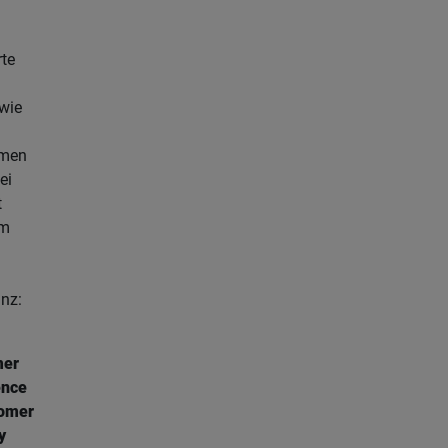
rte
wie
men
ei
t
um
nz:
mer
ence
omer
y