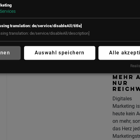
Expert:innen,
keting
zeigen, wie d
Services
Zukunft des
Marketings
ssing translation: de/service/disableAll/title]
aussieht un
ssing translation: de/service/disableAll/description]
man sie akti
mitgestaltet.
hnen
Auswahl speichern
Alle akzept
DIGITA
Realis
MARKE
MEHR 
NUR
REICH
Digitales
Marketing is
heute kein A
on mehr, so
das Herz jed
Marketingstr