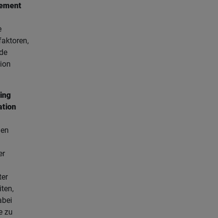
ement
e
faktoren,
de
tion
ing
tion
gen
er
ter
iten,
abei
e zu