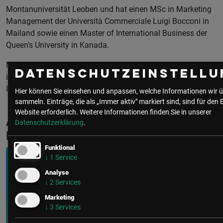
Montanuniversität Leoben und hat einen MSc in Marketing
Management der Università Commerciale Luigi Bocconi in
Mailand sowie einen Master of International Business der
Queen’s University in Kanada.
Mit ihrer Leidenschaft für kundenzentriertes Arbeiten und
Datenschutzeinstellu
ihrer langjährigen Erfahrung bringt sie wertvolle, praxisnahe
Impulse im Bereich Customer Experience Management ein.
Hier können Sie einsehen und anpassen, welche Informationen wir ü
sammeln. Einträge, die als „Immer aktiv" markiert sind, sind für den 
Website erforderlich.
Weitere Informationen finden Sie in unserer
Aktuelle & Vergangene Events mit
Datenschutzerklärung
.
Barbara Böck
Funktional
↓
1
Service
Analyse
↓
2
Services
Marketing
↓
3
Services