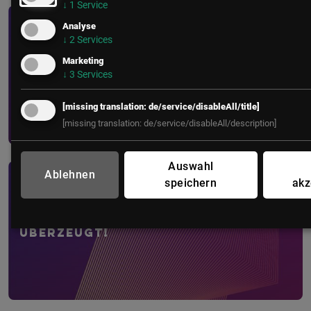
↓
1
Service
Analyse
HR
• 4 Minuten
↓
2
Services
The Human Upgrade: Warum KI uns
Marketing
↓
3
Services
zwingt, bessere Menschen zu ...
[missing translation: de/service/disableAll/title]
[missing translation: de/service/disableAll/description]
Auswahl
Ablehnen
speichern
akz
HR
• 6 Minuten
Die Future of Work 2026 hat alle
überzeugt!