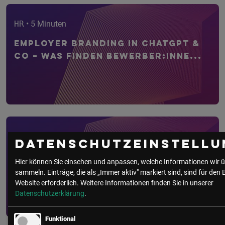
HR
• 5 Minuten
Employer Branding in ChatGPT &
Co – Was finden Bewerber:inne...
HR
• 6 Minuten
Datenschutzeinstellu
Networking als Future Skill:
Hier können Sie einsehen und anpassen, welche Informationen wir ü
Warum echte Beziehungen
sammeln. Einträge, die als „Immer aktiv" markiert sind, sind für den 
Karrier...
Website erforderlich.
Weitere Informationen finden Sie in unserer
Datenschutzerklärung
.
Funktional