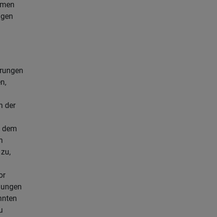
amen
igen
rungen
n,
 der
d dem
n
zu,
or
hungen
nnten
u