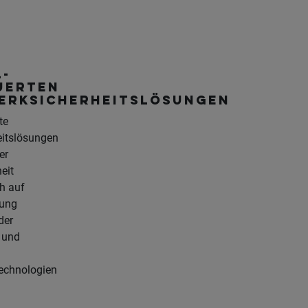
L-
uerten
erksicherheitslösungen
te
eitslösungen
er
eit
h auf
dung
der
 und
echnologien