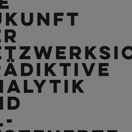
e
ukunft
er
etzwerksic
rädiktive
nalytik
nd
L-