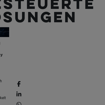
esteuerte
ösungen
d
by
h
kelt