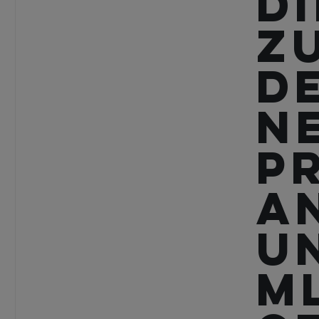
Di
Z
d
N
P
A
u
M