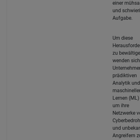
einer mühs
und schwier
Aufgabe.
Um diese
Herausforde
zu bewältige
wenden sich
Unternehmen
prädiktiven
Analytik un
maschinelle
Lernen (ML) 
um ihre
Netzwerke v
Cyberbedro
und unbeka
Angreifern z