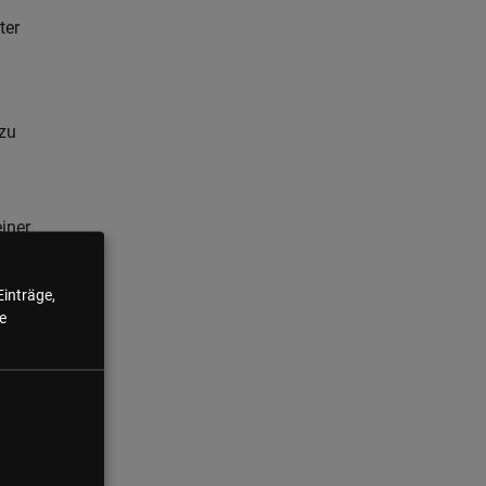
ter
zu
iner
n
Einträge,
y-
e
n wie
verletzungen,
-
nd
hen