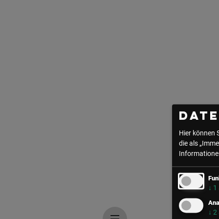
Dat
Hier können 
die als „Imme
Informationen
Fun
↓
1
Ana
↓
2