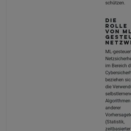
schützen.
Die
Rolle
von M
geste
Netzw
ML-gesteuer
Netzsicherh
im Bereich d
Cybersicherh
beziehen sic
die Verwen
selbstlernen
Algorithmen
anderer
Vorhersaget
(Statistik,
zeitbasierter