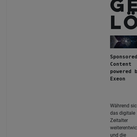
g
L
Sponsore
Content
powered 
Exeon
Während sic
das digitale
Zeitalter
weiterentwic
und die