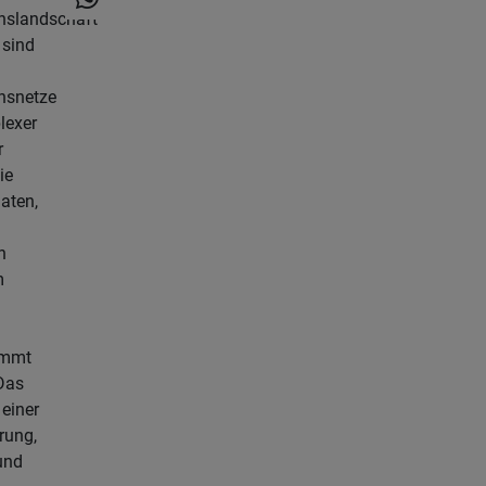
nslandschaft
 sind
nsnetze
lexer
r
ie
aten,
n
m
immt
Das
einer
rung,
und