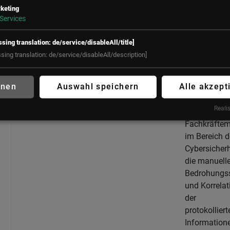
Unternehmen
keting
großen
Services
Herausforde
bei der
ssing translation: de/service/disableAll/title]
erfolgreiche
ssing translation: de/service/disableAll/description]
Überwachun
und Sicheru
hnen
Auswahl speichern
Alle akzept
ihrer Netzwe
Darüber hin
Realis
macht der
Fachkräfte
im Bereich d
Cybersicherh
die manuell
Bedrohungs
und Korrelat
der
protokolliert
Information