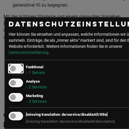
generativer KI zu begegnen.
Mit der richtigen Strategie und einem planvollen Vorgehen
bei der Einführung weist KI viele einmalige Chancen für
Datenschutzeinstellu
Unternehmen auf und kann zum echten Game Changer
Hier können Sie einsehen und anpassen, welche Informationen wir ü
werden.
sammeln. Einträge, die als „Immer aktiv" markiert sind, sind für den 
Website erforderlich.
Weitere Informationen finden Sie in unserer
Datenschutzerklärung
.
Funktional
↓
1
Service
Analyse
↓
2
Services
zur Community
alle Beiträge
Marketing
↓
3
Services
[missing translation: de/service/disableAll/title]
Weitere interessante
[missing translation: de/service/disableAll/description]
Beiträge