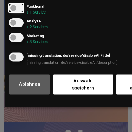
Funktional
↓
1
Service
Analyse
↓
2
Services
Marketing
↓
3
Services
[missing translation: de/service/disableAll/title]
[missing translation: de/service/disableAll/description]
Auswahl
Ablehnen
speichern
IT Leaders Experience