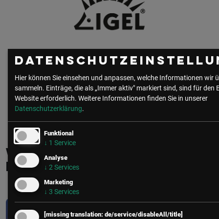
Datenschutzeinstellu
Hier können Sie einsehen und anpassen, welche Informationen wir ü
sammeln. Einträge, die als „Immer aktiv" markiert sind, sind für den 
Website erforderlich.
Weitere Informationen finden Sie in unserer
Datenschutzerklärung
.
zur Community
alle Beiträge
Funktional
↓
1
Service
Weitere interessante
Analyse
Beiträge
↓
2
Services
Marketing
↓
3
Services
[missing translation: de/service/disableAll/title]
CIO/IT
• 3 Minuten