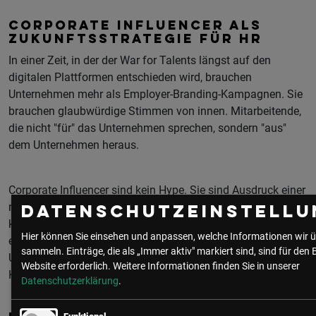
CORPORATE INFLUENCER ALS
ZUKUNFTSSTRATEGIE FÜR HR
In einer Zeit, in der der War for Talents längst auf den
digitalen Plattformen entschieden wird, brauchen
Unternehmen mehr als Employer-Branding-Kampagnen. Sie
brauchen glaubwürdige Stimmen von innen. Mitarbeitende,
die nicht "für" das Unternehmen sprechen, sondern "aus"
dem Unternehmen heraus.
Corporate Influencer sind kein Hype. Sie sind Ausdruck einer
neuen HR-Realität, in der Menschen für Menschen
Datenschutzeinstellu
kommunizieren. Wer das versteht, verschafft sich nicht nur
Hier können Sie einsehen und anpassen, welche Informationen wir ü
einen Vorsprung im Recruiting, sondern gestaltet auch
sammeln. Einträge, die als „Immer aktiv" markiert sind, sind für den 
Unternehmenskultur, Leadership und interne
Website erforderlich.
Weitere Informationen finden Sie in unserer
Kommunikation neu.
Datenschutzerklärung
.