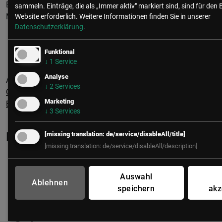
Entwicklung, Prozessoptimierung und aktivem Change
sammeln. Einträge, die als „Immer aktiv" markiert sind, sind für den 
Management. So entsteht echte Wertschöpfung.
Website erforderlich.
Weitere Informationen finden Sie in unserer
Datenschutzerklärung
.
Funktional
↓
1
Service
Analyse
Anmeldung & Tickets AI-Challenge Accepted! Summit:
AI-
↓
2
Services
Challenge Accepted! Summit 2025: AI DRIVEN BUSINESS
Marketing
BOOST | LSZ
↓
3
Services
Powered by
[missing translation: de/service/disableAll/title]
[missing translation: de/service/disableAll/description]
Auswahl
Ablehnen
speichern
akz