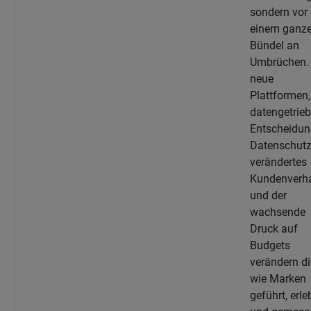
sondern vor
einem ganz
Bündel an
Umbrüchen. 
neue
Plattformen,
datengetrie
Entscheidun
Datenschutz
verändertes
Kundenverha
und der
wachsende
Druck auf
Budgets
verändern die
wie Marken
geführt, erle