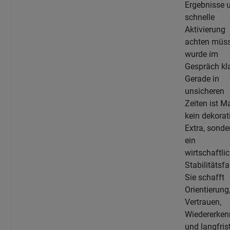
Ergebnisse 
schnelle
Aktivierung
achten müss
wurde im
Gespräch kla
Gerade in
unsicheren
Zeiten ist M
kein dekorat
Extra, sonde
ein
wirtschaftli
Stabilitätsfa
Sie schafft
Orientierung
Vertrauen,
Wiedererken
und langfris