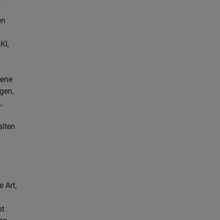
en
KI,
bene
gen,
,
lten
 Art,
bt