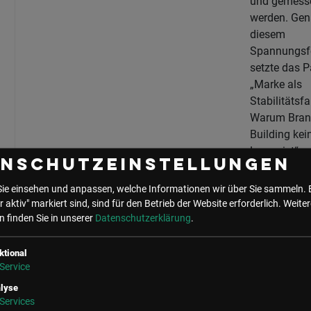
und gemess
werden. Gen
diesem
Spannungsf
setzte das P
„Marke als
Stabilitätsfa
Warum Bran
Building kei
Luxus ist“,
enschutzeinstellungen
powered by
Marketing C
Sie einsehen und anpassen, welche Informationen wir über Sie sammeln. 
Österreich, 
r aktiv" markiert sind, sind für den Betrieb der Website erforderlich.
Weiter
starken Akze
 finden Sie in unserer
Datenschutzerklärung
.
ktional
Diskutiert w
Service
das Thema
lyse
Panel mit
Jü
Services