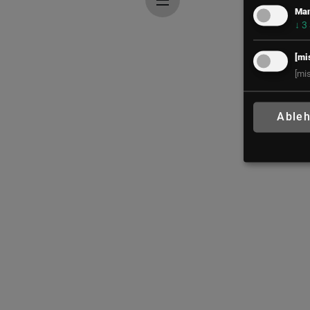
Mar
↓
3
[mi
[mi
Able