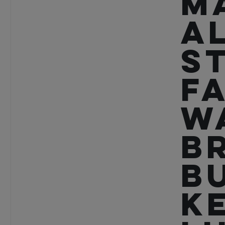
M
a
St
f
W
B
B
k