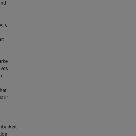
und
en,
r:
arke
ives
rn
cher
ktor.
,
nbarkeit
tige