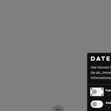
Dat
Hier können 
die als „Imme
Informationen
Fun
↓
1
Ana
↓
2