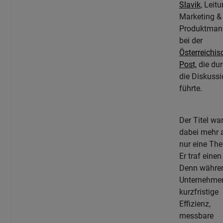
Slavik
, Leit
Marketing &
Produktman
bei der
Österreichis
Post,
die du
die Diskussi
führte.
Der Titel wa
dabei mehr 
nur eine The
Er traf einen
Denn währe
Unternehme
kurzfristige
Effizienz,
messbare