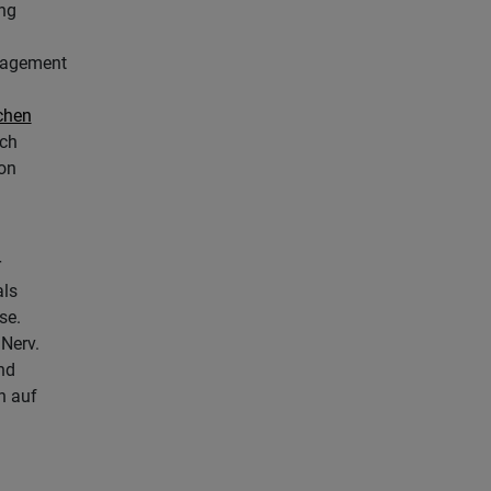
ung
agement
chen
rch
on
r
als
se.
 Nerv.
nd
n auf