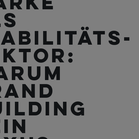
arke
ls
abilitäts-
aktor:
arum
rand
uilding
ein