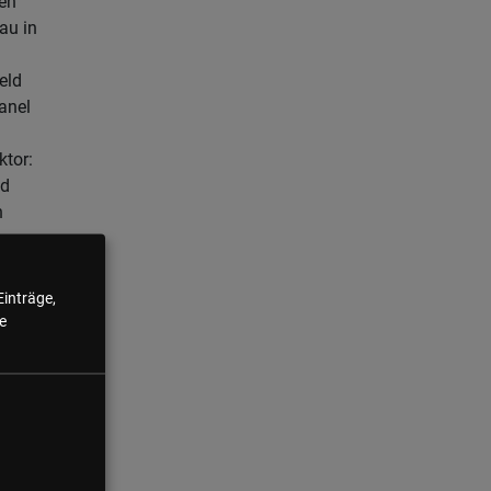
en
au in
eld
anel
ktor:
d
n
lub
Einträge,
einen
e
nt.
urde
 am
rgen