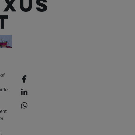
uxus
t
 of
urde
eht
er
,