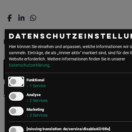
Datenschutzeinstellu
Über den/die Autor:in
Hier können Sie einsehen und anpassen, welche Informationen wir ü
sammeln. Einträge, die als „Immer aktiv" markiert sind, sind für den 
Website erforderlich.
Weitere Informationen finden Sie in unserer
Julia Pleyer | Redaktion
Datenschutzerklärung
.
KI-Dozentin
Funktional
↓
1
Service
Insights-Redaktion
Analyse
↓
2
Services
Marketing
↓
3
Services
zur Community
alle Beiträge
[missing translation: de/service/disableAll/title]