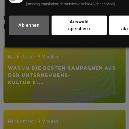
[missing translation: de/service/disableAll/description]
Weitere interessante
Auswahl
Ablehnen
Beiträge
speichern
akz
Marketing
• 5 Minuten
Warum die besten Kampagnen aus
der Unternehmens-
kultur k...
Marketing
• 4 Minuten