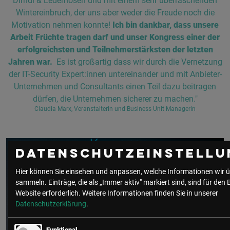
Dirndl & Lederhosen und mit einem sehr überraschenden
Wintereinbruch, der uns aber weder die Freude noch die
Motivation nehmen konnte!
Ich bin dankbar, dass unsere
Arbeit Früchte tragen darf und unser Kongress einer der
erfolgreichsten und Teilnehmerstärksten der letzten
Jahren war.
Es ist großartig dass wir durch die Vernetzung
der IT-Security Expert:innen untereinander und mit Anbieter-
Unternehmen und Consultants einen Teil dazu beitragen
dürfen, die Unternehmen sicherer zu machen."
Claudia Marx, Veranstalterin und Business Unit Managerin
Datenschutzeinstellu
Hier können Sie einsehen und anpassen, welche Informationen wir ü
sammeln. Einträge, die als „Immer aktiv" markiert sind, sind für den 
Website erforderlich.
Weitere Informationen finden Sie in unserer
Datenschutzerklärung
.
Funktional