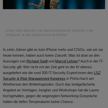
Miriam Höller stellte bei ihrer Opening-Keynote den Menschen in den
Mittelpunkt. © LSZ/Jenia Symonds de Montfort
In zehn Jahren gibt es kein iPhone mehr und CISOs, wie wir sie
heute kennen, haben auch keine Zukunft. Was ist dran an den
Aussagen von
Richard Seidl
und
Marcel Lehner
? Auch in der IT-
Security gilt: Wer nicht mit der Zeit geht ist der KI ebenso
ausgeliefert wie die rund 300 IT-Security Expert:innen des
LSZ
Security & Risk Management Kongress
in Pörtschach am
Wörthersee den Wetterkapriolen. Doch das breitgefächerte
Angebot an Vorträgen, Insights und Workshops hat die Laune
hochgehalten, gegen die angeregten Networking-Gespräche
hatten die tiefen Temperaturen keine Chance.