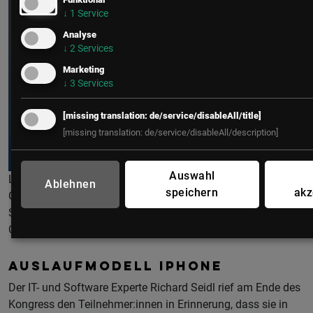
↓
1
Service
Analyse
↓
2
Services
Marketing
↓
3
Services
[missing translation: de/service/disableAll/title]
[missing translation: de/service/disableAll/description]
Auswahl
LSZ Security & Risk Management Kongress 2024. LSZ-
Ablehnen
speichern
akz
Geschäftsführer Elmar Rodler, Keynote-Speakerin und Ex-
Stuntfrau Miriam Höller und LSZ-Kongress-Veranstalterin
Claudia Marx. © LSZ/Jenia Symonds de Montfort
AUSLAUFMODELL IPHONE
Der IT- und Software Experte Richard Seidl rief am Ende des
Kongress den Teilnehmer:innen in Erinnerung, dass sie in