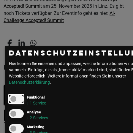
Accepted! Summit
am 25. November 2025 in Linz. Es gibt
noch Tickets verfügbar. Zur Eventinfo geht es hier:
AI-
Challenge Accepted! Summit
Datenschutzeinstellu
Hier können Sie einsehen und anpassen, welche Informationen wir ü
Über den/die Autor:in
sammeln. Einträge, die als „Immer aktiv" markiert sind, sind für den 
Website erforderlich.
Weitere Informationen finden Sie in unserer
Datenschutzerklärung
.
Julia Pleyer | Redaktion
Funktional
KI-Dozentin
↓
1
Service
Analyse
Insights-Redaktion
↓
2
Services
Marketing
↓
3
Services