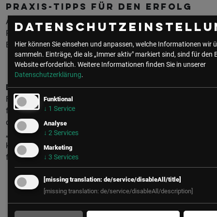
Praxis-Tipps für den Erfolg
Aus mehrjähriger Erfahrung in der Umsetzung von KI-
Datenschutzeinstellu
Projekten mit Kunden aus der Industrie konnten wir einige
Erfolgsfaktoren ableiten:
Hier können Sie einsehen und anpassen, welche Informationen wir ü
sammeln. Einträge, die als „Immer aktiv" markiert sind, sind für den 
Website erforderlich.
Weitere Informationen finden Sie in unserer
Datenschutzerklärung
.
Die richtigen Fragen stellen
Falsche Fragen, Aufgabenstellungen oder Voraussetzungen
Funktional
↓
1
Service
führen oft zu Lösungen ohne großen Mehrwert. Projekte, mit
der Prämisse „Welche Probleme kann KI lösen?“ oder
Analyse
↓
2
Services
„Macht was mit meinen Daten“ zu starten, ist
kontraproduktiv. Es hat sich bewährt, vor Projektbeginn die
Marketing
folgenden Fragen zu stellen:
↓
3
Services
[missing translation: de/service/disableAll/title]
Wo gibt es in Prozessen und Fertigungsschritten
[missing translation: de/service/disableAll/description]
Herausforderungen oder Probleme, und wie kann KI
unterstützen?