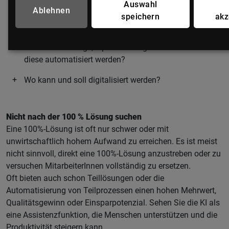
Auswahl
Ablehnen
Welche Daten/Informationen können zum Ableiten von
speichern
akz
Regeln verwendet werden?
Gib es aufwändige, repetitive Aufgaben und können
diese automatisiert werden?
Wo kann und soll digitalisiert werden?
Nicht nach der 100 % Lösung suchen
Eine 100%-Lösung ist oft nur schwer oder mit
unwirtschaftlich hohem Aufwand zu erreichen. Es ist meist
nicht sinnvoll, direkt eine 100%-Lösung anzustreben oder zu
versuchen MitarbeiterInnen vollständig zu ersetzen.
Oft bieten auch schon Teillösungen oder die
Automatisierung von Teilprozessen einen hohen Mehrwert,
Qualitätsgewinn oder Einsparpotenzial. Sehen Sie die KI als
eine Assistenzfunktion, die Menschen unterstützen und die
Produktivität steigern kann.