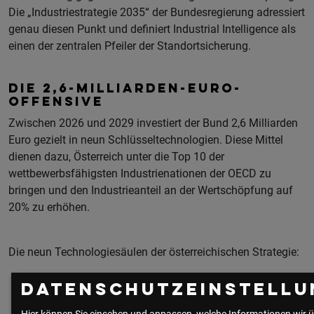
Die „Industriestrategie 2035“ der Bundesregierung adressiert
genau diesen Punkt und definiert Industrial Intelligence als
einen der zentralen Pfeiler der Standortsicherung.
DIE 2,6-MILLIARDEN-EURO-
OFFENSIVE
Zwischen 2026 und 2029 investiert der Bund 2,6 Milliarden
Euro gezielt in neun Schlüsseltechnologien. Diese Mittel
dienen dazu, Österreich unter die Top 10 der
wettbewerbsfähigsten Industrienationen der OECD zu
bringen und den Industrieanteil an der Wertschöpfung auf
20% zu erhöhen.
Die neun Technologiesäulen der österreichischen Strategie:
Datenschutzeinstellu
Künstliche Intelligenz und Dateninnovation:
Fokus auf
vertrauenswürdige KI und industrielle Datenräume.