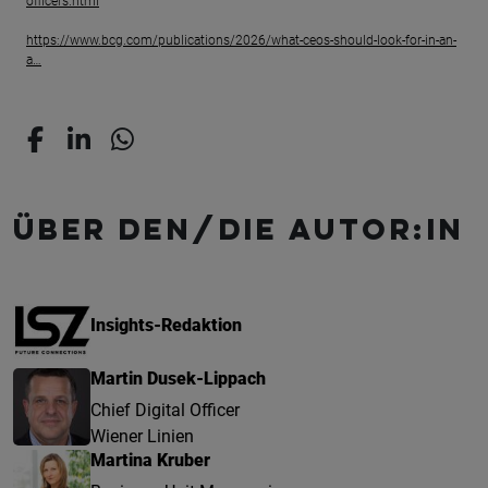
officers.html
https://www.bcg.com/publications/2026/what-ceos-should-look-for-in-an-
a…
Über den/die Autor:in
Insights-Redaktion
Martin Dusek-Lippach
Chief Digital Officer
Wiener Linien
Martina Kruber