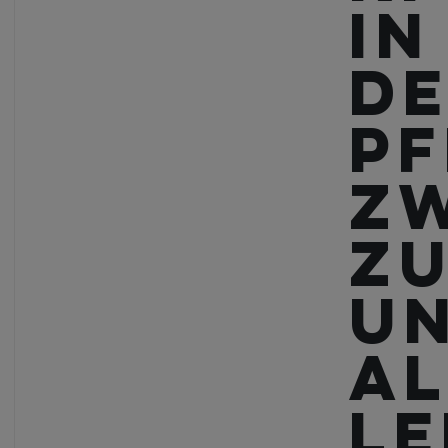
in
d
Pf
Z
Zu
u
Al
le