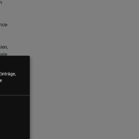
n
nce-
ien,
ale
, die
tungen,
Einträge,
r
e
en
nimmt