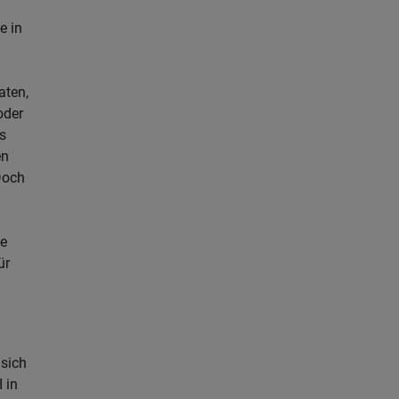
e in
aten,
oder
s
en
Doch
he
ür
sich
I in