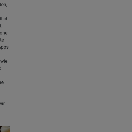
den,
dlich
d.
one
te
Apps
 wie
t
he
wir