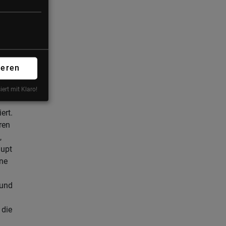
nen mit
ise
 der
ieren
d
iert mit Klaro!
iert.
ren
,
aupt
rne
 und
 die