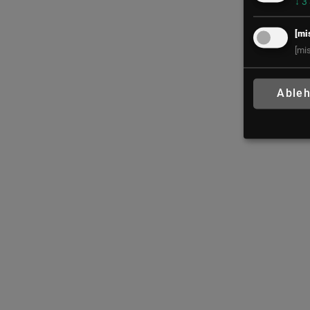
↓
3
[mi
[mi
Able