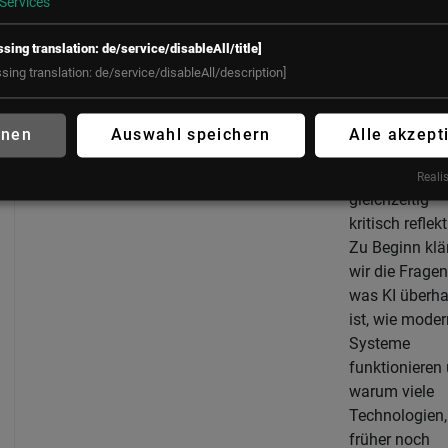
Services
Teilnehmer:in
auf eine
ssing translation: de/service/disableAll/title]
spannende Re
ssing translation: de/service/disableAll/description]
durch die Welt
künstlichen
Intelligenz –
hnen
Auswahl speichern
Alle akzept
verständlich,
praxisnah un
Realis
gleichzeitig
kritisch reflekt
Zu Beginn klä
wir die Fragen
was KI überh
ist, wie mode
Systeme
funktionieren
warum viele
Technologien,
früher noch