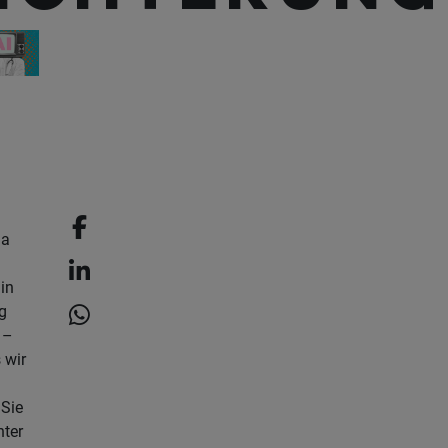
ma
 in
g
 –
 wir
Sie
hter