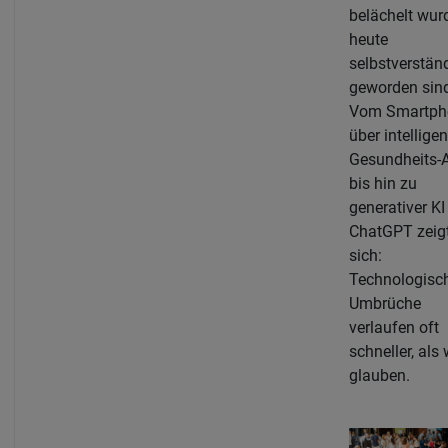
belächelt wur
heute
selbstverstän
geworden sin
Vom Smartph
über intelligen
Gesundheits-
bis hin zu
generativer KI
ChatGPT zeig
sich:
Technologisc
Umbrüche
verlaufen oft
schneller, als 
glauben.