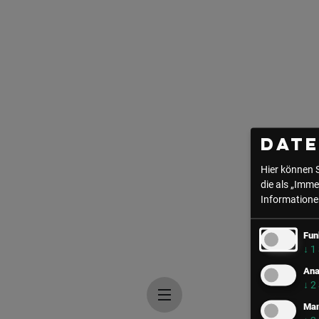
Dat
Hier können 
die als „Imme
Informationen
Fun
↓
1
Ana
↓
2
Mar