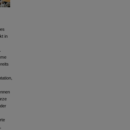
 es
kt in
.
eme
reits
ation,
kennen
ürze
 der
rte
,