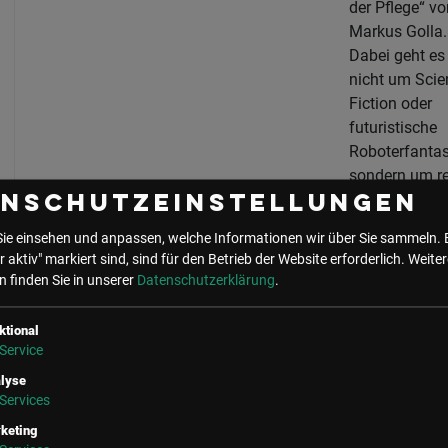
der Pflege“ vo
Markus Golla.
Dabei geht es
nicht um Scie
Fiction oder
futuristische
Roboterfantas
sondern um re
Entwicklungen
enschutzeinstellungen
Pflegeeinrich
Sie einsehen und anpassen, welche Informationen wir über Sie sammeln. 
Krankenhäuse
r aktiv" markiert sind, sind für den Betrieb der Website erforderlich.
Weiter
und
 finden Sie in unserer
Datenschutzerklärung
.
Pflegeperson
bereits heute
ktional
verändern.
Service
lyse
Services
Der Vortrag 
die
keting