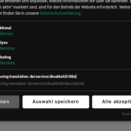
Sie einsehen und anpassen, welche Informationen wir über Sie sammeln. 
r aktiv" markiert sind, sind für den Betrieb der Website erforderlich.
Weiter
 finden Sie in unserer
Datenschutzerklärung
.
e Events mit Paul Strunz
ktional
Service
lyse
Services
keting
Services
ssing translation: de/service/disableAll/title]
ssing translation: de/service/disableAll/description]
hnen
Auswahl speichern
Alle akzept
ata Business Forum
Realis
5. April 2027
rf
E MÉRIDIEN VIENNA