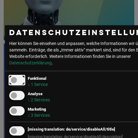
Datenschutzeinstellu
Digitalization Summit Insurance
Hier können Sie einsehen und anpassen, welche Informationen wir ü
sammeln. Einträge, die als „Immer aktiv" markiert sind, sind für den 
30. September 2026
Website erforderlich.
Weitere Informationen finden Sie in unserer
Le Meridien Vienna
Datenschutzerklärung
.
Funktional
↓
1
Service
Analyse
↓
2
Services
Marketing
↓
3
Services
[missing translation: de/service/disableAll/title]
[missing translation: de/service/disableAll/description]