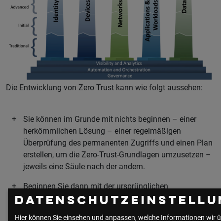
Die Entwicklung von Zero Trust kann wie folgt aussehen:
Sie können im Grunde mit nichts beginnen – einer
herkömmlichen Lösung – einer regelmäßigen
Überprüfung des permanenten Zugriffs und einen Plan
erstellen, um die Zero-Trust-Grundlagen umzusetzen –
jeweils eine Säule nach der andern.
Beginnen Sie dann mit der ursprünglichen
Automatisierungsplanung und -implementierung mit
Datenschutzeinstellu
einer grundlegenden säulenübergreifenden
Hier können Sie einsehen und anpassen, welche Informationen wir ü