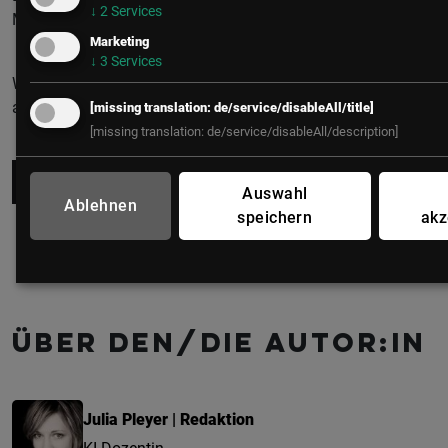
↓
2
Services
Mitte mitzunehmen.
Marketing
↓
3
Services
Wer die Mitte gewinnt, gewinnt die Transformation. Alles
andere ist Pilotprojekt.
[missing translation: de/service/disableAll/title]
[missing translation: de/service/disableAll/description]
Zum Newsletter anmelden
Auswahl
Ablehnen
speichern
akz
Über den/die Autor:in
Julia Pleyer | Redaktion