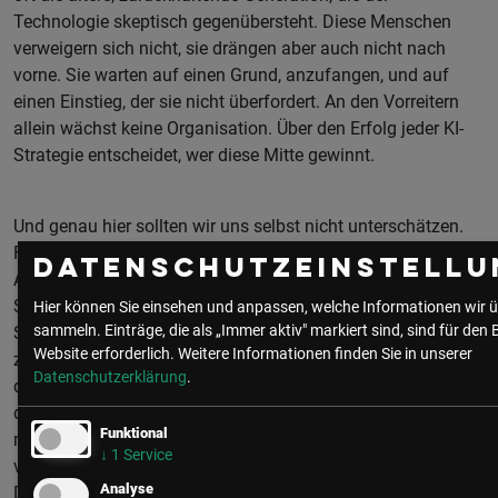
Technologie skeptisch gegenübersteht. Diese Menschen
verweigern sich nicht, sie drängen aber auch nicht nach
vorne. Sie warten auf einen Grund, anzufangen, und auf
einen Einstieg, der sie nicht überfordert. An den Vorreitern
allein wächst keine Organisation. Über den Erfolg jeder KI-
Strategie entscheidet, wer diese Mitte gewinnt.
Und genau hier sollten wir uns selbst nicht unterschätzen.
Für die meisten Menschen ist KI bis heute zweierlei: die GPT-
Datenschutzeinstellu
App am Handy und ein Google, das neuerdings in ganzen
Sätzen antwortet. Sie fragen, sie lesen – mehr nicht. Der
Hier können Sie einsehen und anpassen, welche Informationen wir ü
sammeln. Einträge, die als „Immer aktiv" markiert sind, sind für den 
Sprung, von dem dieser Beitrag handelt, vom Antworten
Website erforderlich.
Weitere Informationen finden Sie in unserer
zum Handeln, ist deshalb so groß, weil die meisten
Datenschutzerklärung
.
den zweiten Schritt noch nicht gemacht haben. Die Aufgabe
der nächsten Jahre ist nicht, die Vorreiter schneller zu
Funktional
machen, sondern die Mitte über die Schwelle zu tragen –
↓
1
Service
vom Werkzeug, das antwortet, zum Kollegen, der mitarbeitet.
Analyse
Die Technik ist längst da. Die eigentliche Arbeit ist, diese