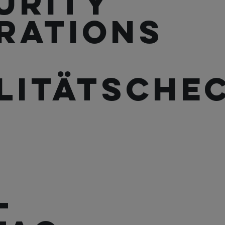
urity
rations
litätschec
-