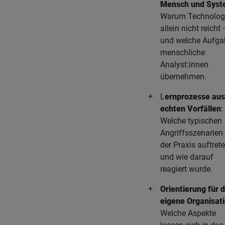
Mensch und Sys
Warum Technolog
allein nicht reicht 
und welche Aufga
menschliche
Analyst:innen
übernehmen.
L
ernprozesse aus
echten Vorfällen
:
Welche typischen
Angriffsszenarien 
der Praxis auftret
und wie darauf
reagiert wurde.
Orientierung für d
eigene Organisat
Welche Aspekte