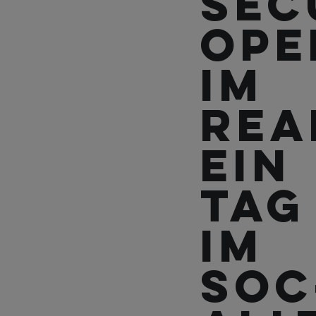
Sec
Ope
im
Rea
Ein
Tag
im
SOC