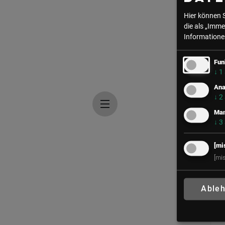
Hier können 
die als „Imme
Informationen
Fun
↓
1
Ana
↓
2
Mar
↓
3
[mi
[mi
Able