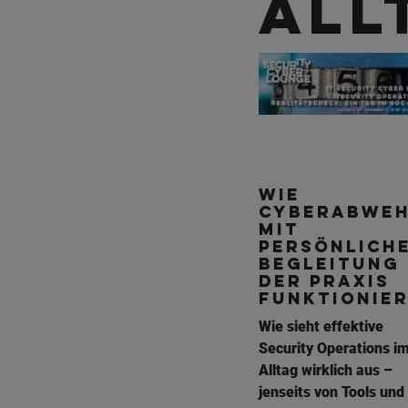
All
Wie
Cyberabwe
mit
persönlich
Begleitung 
der Praxis
funktionie
Wie sieht effektive
Security Operations i
Alltag wirklich aus –
jenseits von Tools und