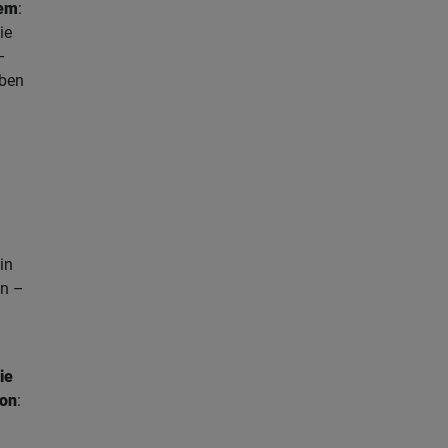
tem
:
ie
–
ben
in
en –
ie
ion
: