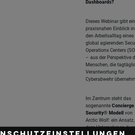
Dashboards?
Dieses Webinar gibt ei
praxisnahen Einblick in
den Arbeitsalltag eines
global agierenden Secu
Operations Centers (S
– aus der Perspektive d
Menschen, die tagtägli
Verantwortung für
Cyberabwehr übernehm
Im Zentrum steht das
sogenannte
Concierge
Security® Modell
von
Arctic Wolf: ein Ansatz,
dem Unternehmen dur
enschutzeinstellungen
persönliche