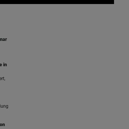
nar
e in
rt,
dung
on