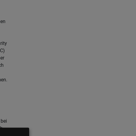
nen
rity
OC)
er
ch
en.
 bei
ch