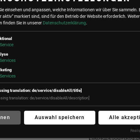
Ansprechpartner:innen
Sie einsehen und anpassen, welche Informationen wir über Sie sammeln. 
betreut werden – mit 
r aktiv" markiert sind, sind für den Betrieb der Website erforderlich.
Weiter
Ziel, Sicherheitsrisiken
 finden Sie in unserer
Datenschutzerklärung
.
konkret und nachhaltig
reduzieren.
ktional
Service
lyse
Anhand realer Beispiel
Services
zeigen Ihnen Armin Gn
keting
& Bernhard Kaiserer vo
Services
Arctic Wolf,
wie
Bedrohungen erkannt,
ssing translation: de/service/disableAll/title]
priorisiert und im Ernst
ssing translation: de/service/disableAll/description]
entschärft werden
– u
welche Rolle
Zusammenarbeit,
hnen
Auswahl speichern
Alle akzept
Kontextwissen und
Realis
schnelle
Entscheidungsfähigkei