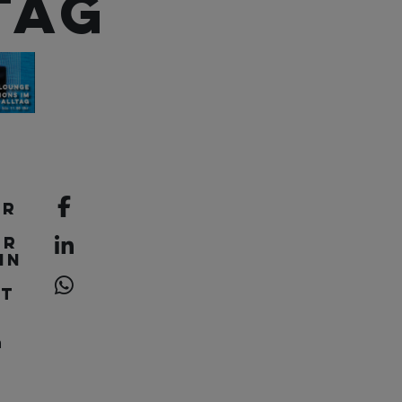
tag
hr
er
in
rt
m