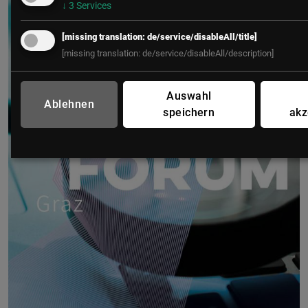
↓
3
Services
[missing translation: de/service/disableAll/title]
[missing translation: de/service/disableAll/description]
Auswahl
Ablehnen
speichern
akz