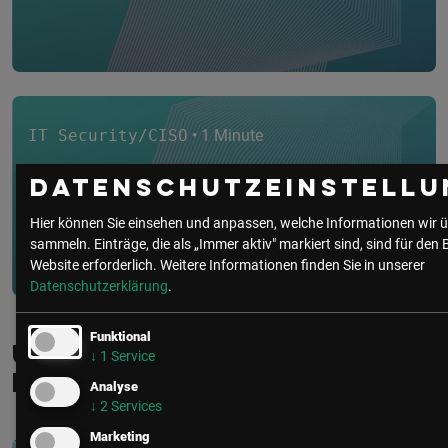
IT Security/CISO
• 1 Minute
WEBINAR: IT-Security CYBER
Datenschutzeinstellu
Lounge | Würden Sie einem KI-
Hier können Sie einsehen und anpassen, welche Informationen wir ü
Agen...
sammeln. Einträge, die als „Immer aktiv" markiert sind, sind für den 
Website erforderlich.
Weitere Informationen finden Sie in unserer
Datenschutzerklärung
.
Funktional
Unsere Event­
↓
1
Service
empfehlungen
Analyse
↓
2
Services
Marketing