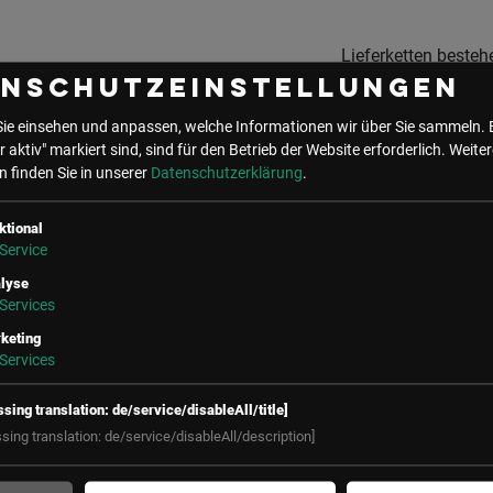
Lieferketten besteh
oft aus mehreren
enschutzeinstellungen
Drittanbietern, die
Sie einsehen und anpassen, welche Informationen wir über Sie sammeln. 
Zugang zu sensibl
r aktiv" markiert sind, sind für den Betrieb der Website erforderlich.
Weiter
Daten und IT-Syst
 finden Sie in unserer
Datenschutzerklärung
.
haben. Diese Dritte
können ein potenzie
ktional
Einfallstor für
Service
Cyberangriffe
lyse
darstellen, wesweg
Services
ihre
keting
Sicherheitsmaßna
Services
regelmäßig überprü
und überwacht wer
ssing translation: de/service/disableAll/title]
sollten.
ssing translation: de/service/disableAll/description]