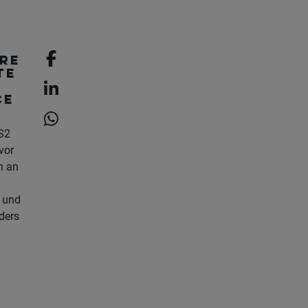
hre
te
ce
IS2
vor
n an
 und
ders