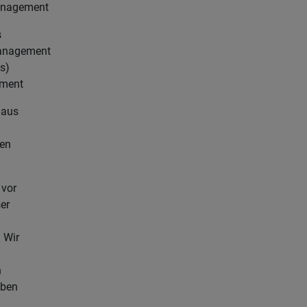
anagement
s
management
s)
ment
 aus
ten
 vor
er
 Wir
n
aben