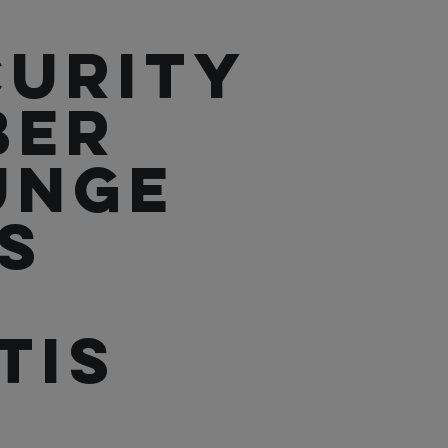
curity
BER
unge
IS
TIS