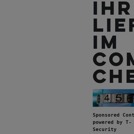
Ihr
Li
im
Co
Ch
Sponsored Con
powered by T-
Security