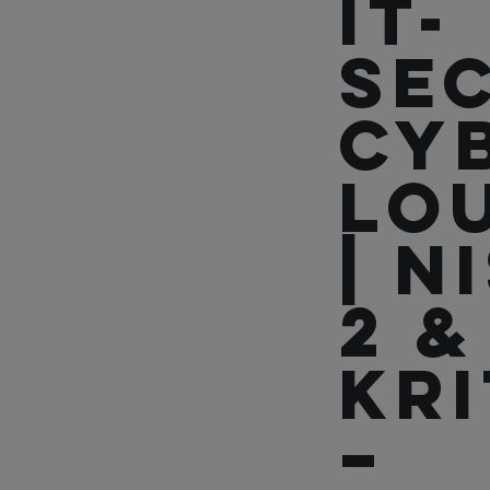
IT-
Se
CY
Lo
| N
2 &
KRI
–