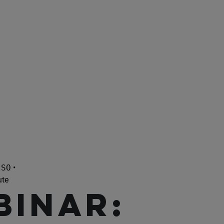
ISO
•
ute
BINAR: