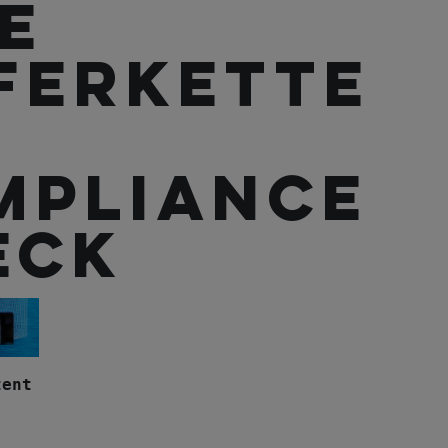
e
eferkette
mpliance
eck
tent