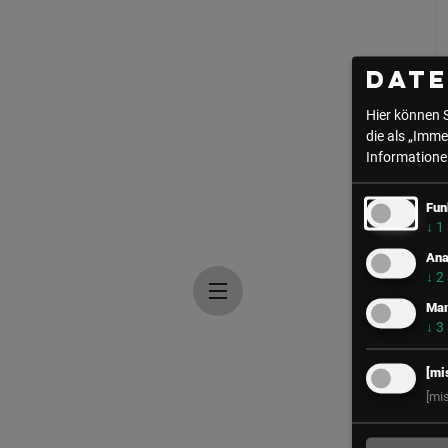
Dat
Hier können 
die als „Imme
Informationen
Fun
↓
1
Ana
↓
2
Mar
↓
3
[mi
[mi