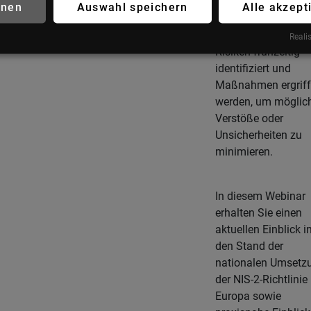
Durch die Bewertu
hnen
Auswahl speichern
Alle akzept
und Überwachung 
Lieferanten können
Realis
Risiken frühzeitig
identifiziert und
Maßnahmen ergrif
werden, um möglic
Verstöße oder
Unsicherheiten zu
minimieren.
In diesem Webinar
erhalten Sie einen
aktuellen Einblick i
den Stand der
nationalen Umsetz
der NIS-2-Richtlinie 
Europa sowie