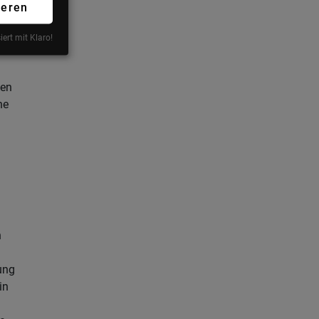
ng
ieren
von
iert mit Klaro!
fen
he
n
ung
in