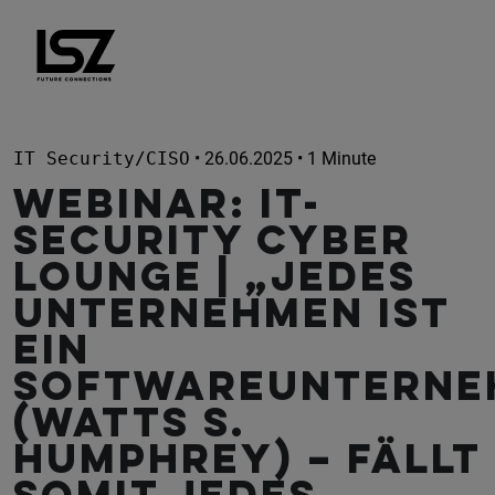
Direkt zum Inhalt
IT Security/CISO
• 26.06.2025 • 1 Minute
WEBINAR: IT-
Security CYBER
Lounge | „Jedes
Unternehmen ist
ein
Softwareunterne
(Watts S.
Humphrey) – fällt