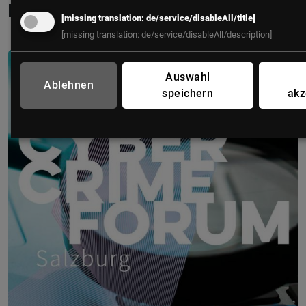
empfehlungen
[missing translation: de/service/disableAll/title]
[missing translation: de/service/disableAll/description]
Auswahl
Ablehnen
speichern
akz