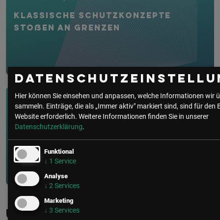
Klassische Schutzkonzepte
stoßen an Grenzen
Datenschutzeinstellu
Hier können Sie einsehen und anpassen, welche Informationen wir ü
IT Security/CISO
• 1 Minute
sammeln. Einträge, die als „Immer aktiv" markiert sind, sind für den 
Website erforderlich.
Weitere Informationen finden Sie in unserer
WEBINAR: IT-Security CYBER
Datenschutzerklärung
.
Lounge | Würden Sie einem KI-
Agen...
Funktional
↓
1
Service
Analyse
↓
2
Services
Marketing
↓
3
Services
Unsere Event­