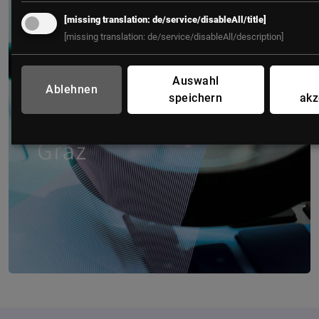
[missing translation: de/service/disableAll/title]
[missing translation: de/service/disableAll/description]
Auswahl
Ablehnen
speichern
akz
CYBER CRIME FORUM Graz
22. September 2026