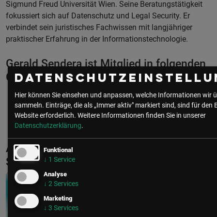
Sigmund Freud Universität Wien. Seine Beratungstätigkeit
fokussiert sich auf Datenschutz und Legal Security. Er
verbindet sein juristisches Fachwissen mit langjähriger
praktischer Erfahrung in der Informationstechnologie.
Gerald Sendera ist Mitglied in folgenden
Communities
Datenschutzeinstellu
Hier können Sie einsehen und anpassen, welche Informationen wir ü
sammeln. Einträge, die als „Immer aktiv" markiert sind, sind für den 
IT Security
Website erforderlich.
Weitere Informationen finden Sie in unserer
Datenschutzerklärung
.
Aktuelle & Vergangene Events mit Gerald
Funktional
Sendera
↓
1
Service
Analyse
↓
2
Services
Marketing
↓
3
Services