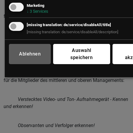
Marketing
↓
3
Services
für die ZuarbeiterInnen:
[missing translation: de/service/disableAll/title]
[missing translation: de/service/disableAll/description]
Korruption und Erpressung - Erkennen und lösen!
Auswahl
Ablehnen
Social Engineering - Erkennen und lösen!
speichern
akz
für die Mitglieder des mittleren und oberen Managements:
Verstecktes Video- und Ton- Aufnahmegerät - Kennen
und erkennen!
Observanten und Verfolger erkennen!