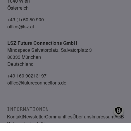
1040 Wien
Österreich
+43 (1) 50 50 900
office@lsz.at
LSZ Future Connections
GmbH
Mindspace Salvatorplatz, Salvatorplatz 3
80333 München
Deutschland
+49 160 90213197
office@futureconnections.de
INFORMATIONEN
Kontakt
Newsletter
Communities
Über uns
Impressum
AGB
Datenschutzerklärung