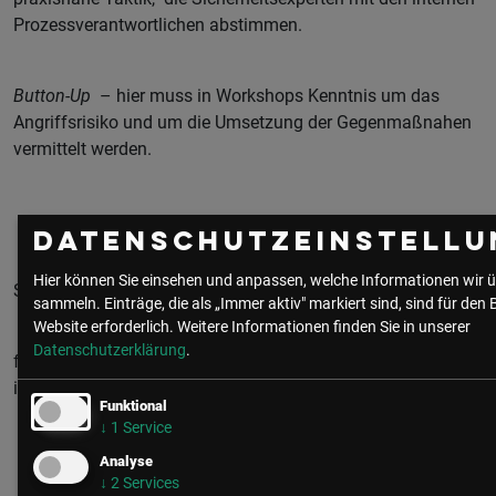
Prozessverantwortlichen abstimmen.
Button-Up
– hier muss in Workshops Kenntnis um das
Angriffsrisiko und um die Umsetzung der Gegenmaßnahen
vermittelt werden.
Datenschutzeinstellu
Hier können Sie einsehen und anpassen, welche Informationen wir ü
So ist entsprechendes Wissen regelmäßig zu vermitteln:
sammeln. Einträge, die als „Immer aktiv" markiert sind, sind für den 
Website erforderlich.
Weitere Informationen finden Sie in unserer
Datenschutzerklärung
.
für die MitarbeiterInnen und auch externes Service Personal
im Haus:
Funktional
↓
1
Service
Bewusstsein für geheime Daten schaffen!
Analyse
↓
2
Services