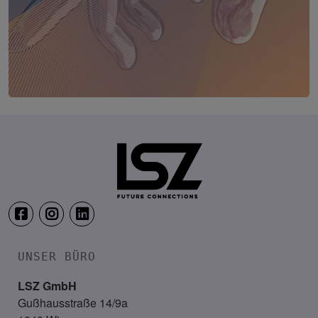
TRANSFORM.IT LSZ ONLINE
20. August 2026
Webinar: Vom ERP-User zum AI-M
UNSER BÜRO
LSZ GmbH
Gußhausstraße 14/9a