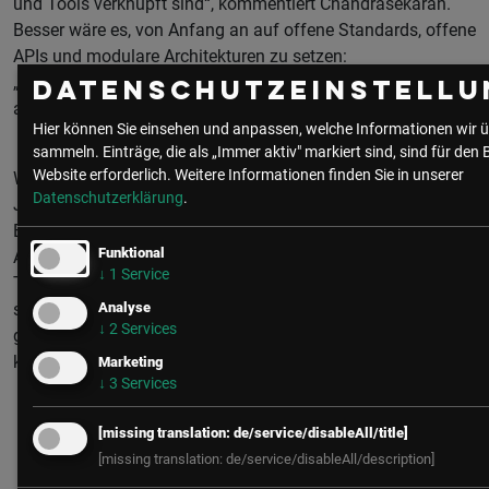
und Tools verknüpft sind“, kommentiert Chandrasekaran.
Besser wäre es, von Anfang an auf offene Standards, offene
APIs und modulare Architekturen zu setzen:
„Interoperabilität sollte ein zentraler Bewertungsfaktor in
Datenschutzeinstellu
allen GenAI-Pilotprojekten und Assessments sein.“
Hier können Sie einsehen und anpassen, welche Informationen wir ü
sammeln. Einträge, die als „Immer aktiv" markiert sind, sind für den 
Website erforderlich.
Weitere Informationen finden Sie in unserer
Wie immer sind Gartner-Prognosen für die kommenden
Datenschutzerklärung
.
Jahre mit Vorsicht zu genießen, längst nicht jede „aktuelle“
Erhebung ist auch repräsentativ. Dennoch legen die
Funktional
Analysten zu Recht den Finger in die Wunde. Wenn eines
↓
1
Service
Tages ganze Armeen an KI-Agenten zentrale Workflows
Analyse
steuern, kann aus einem kleinen Blind Spot schnell ein
↓
2
Services
geschäftskritisches Problem werden. Wer die Risiken kennt,
kann rechtzeitig gegensteuern.
Marketing
↓
3
Services
Fotocredit: SAP SE / Stephan Daub
[missing translation: de/service/disableAll/title]
[missing translation: de/service/disableAll/description]