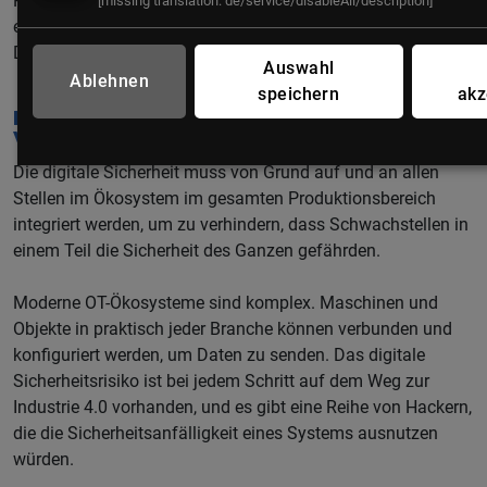
Risiken zu mindern. Anschließend wird gemessen, wie gut
[missing translation: de/service/disableAll/description]
eine Maßnahme wirkt oder ob weitere Aktionen nötig sind.
Dieser Prozess sollte kontinuierlich wiederholt werden.
Auswahl
Ablehnen
speichern
akz
Fazit: OT-Sicherheitsrisiken
verstehen
Die digitale Sicherheit muss von Grund auf und an allen
Stellen im Ökosystem im gesamten Produktionsbereich
integriert werden, um zu verhindern, dass Schwachstellen in
einem Teil die Sicherheit des Ganzen gefährden.
Moderne OT-Ökosysteme sind komplex. Maschinen und
Objekte in praktisch jeder Branche können verbunden und
konfiguriert werden, um Daten zu senden. Das digitale
Sicherheitsrisiko ist bei jedem Schritt auf dem Weg zur
Industrie 4.0 vorhanden, und es gibt eine Reihe von Hackern,
die die Sicherheitsanfälligkeit eines Systems ausnutzen
würden.