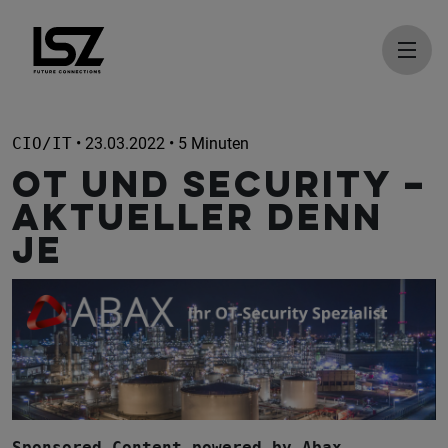
Direkt zum Inhalt
CIO/IT
• 23.03.2022 • 5 Minuten
OT und Security –
aktueller denn
je
Sponsored Content powered by Abax