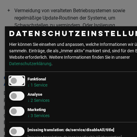
Vermeidung von veralteten Betriebssystemen sowie
regelmäßige Update-Routinen der Systeme, um
Schwachstellen zu vermindern. Oder Isolierung
veralteter Betriebssysteme und strikte Abschottung
Datenschutzeinstellu
dieser Systeme.
Hier können Sie einsehen und anpassen, welche Informationen wir ü
sammeln. Einträge, die als „Immer aktiv" markiert sind, sind für den 
Zentrale Verwaltung und Überwachung aller
Website erforderlich.
Weitere Informationen finden Sie in unserer
Wartungszugänge im OT-Bereich auf Maschinen und
Datenschutzerklärung
.
Anlagen durch Hersteller.
OT-Security: Wo soll man
Funktional
anfangen?
↓
1
Service
Der erste Schritt in der OT Security ist immer die
Analyse
Risikobewertung. So wird deutlich, welche Assets und
↓
2
Services
Prozesse auf keinen Fall ausfallen dürfen und besonders
Marketing
gut geschützt werden müssen.
↓
3
Services
Beginnend mit den wichtigsten Assets und größten
Bedrohungen implementiert man nun Maßnahmen, um
[missing translation: de/service/disableAll/title]