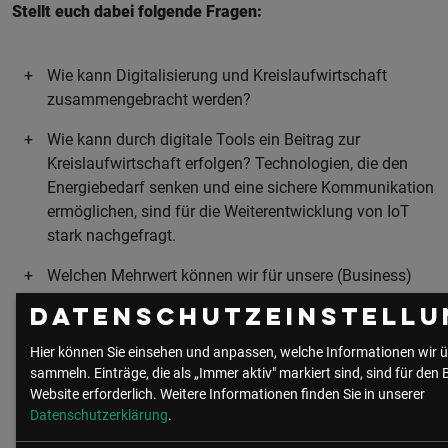
Stellt euch dabei folgende Fragen:
Wie kann Digitalisierung und Kreislaufwirtschaft
zusammengebracht werden?
Wie kann durch digitale Tools ein Beitrag zur
Kreislaufwirtschaft erfolgen? Technologien, die den
Energiebedarf senken und eine sichere Kommunikation
ermöglichen, sind für die Weiterentwicklung von IoT
stark nachgefragt.
Welchen Mehrwert können wir für unsere (Business)
Kunden durch das Angebot von kreislauffähigen
Datenschutzeinstellu
Produkten generieren?
Hier können Sie einsehen und anpassen, welche Informationen wir ü
Wie kann die Berücksichtigung der Kreislauffähigkeit in
sammeln. Einträge, die als „Immer aktiv" markiert sind, sind für den 
der gesamten Wertschöpfungskette sichergestellt
Website erforderlich.
Weitere Informationen finden Sie in unserer
werden?
Datenschutzerklärung
.