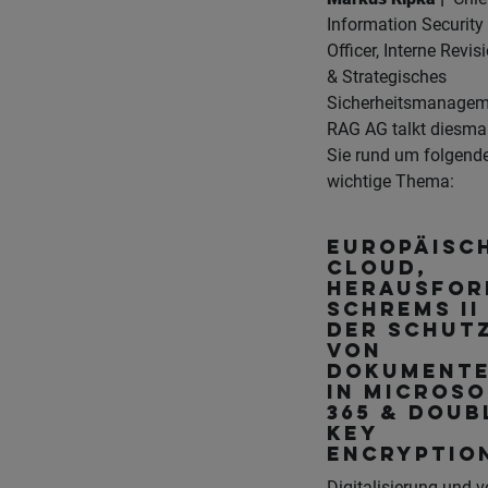
Information Security
Officer, Interne Revis
& Strategisches
Sicherheitsmanagem
RAG AG talkt diesmal
Sie rund um folgend
wichtige Thema:
Europäisc
Cloud,
Herausfor
Schrems II
Der Schut
von
Dokument
in Microso
365 & Doub
Key
Encryptio
Digitalisierung und v