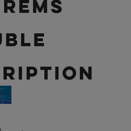
hrems
uble
y
ription
f