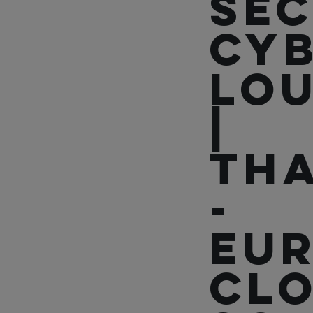
Sec
CY
Lo
|
Th
-
Eu
Clo