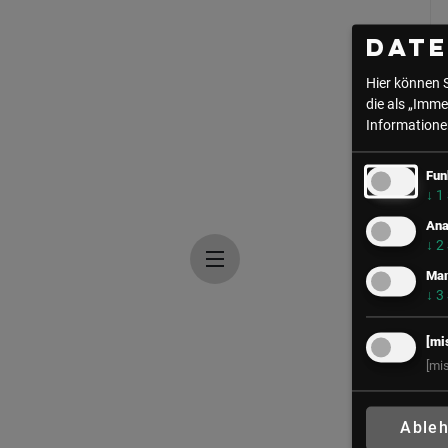
Dat
Hier können 
die als „Imme
Informationen
Fun
↓
1
Ana
↓
2
Mar
↓
3
[mi
[mi
Able