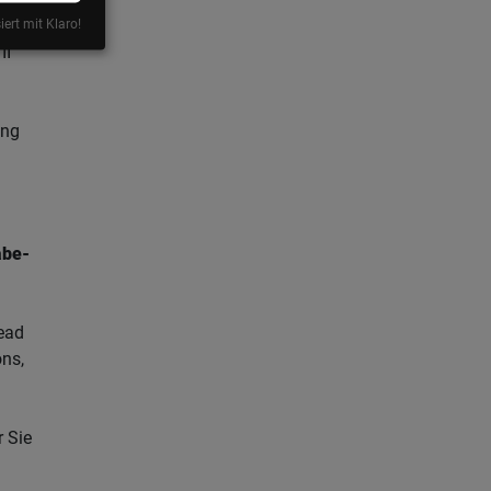
iert mit Klaro!
II
ung
abe-
ead
ns,
r Sie