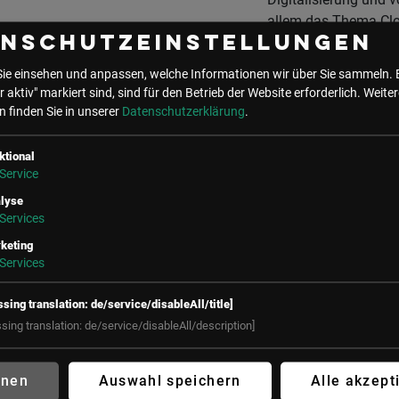
allem das Thema Cl
enschutzeinstellungen
boomen mittlerweile 
Österreich. Immer m
Sie einsehen und anpassen, welche Informationen wir über Sie sammeln. 
Unternehmen verlage
r aktiv" markiert sind, sind für den Betrieb der Website erforderlich.
Weiter
ihre digitalen
 finden Sie in unserer
Datenschutzerklärung
.
Geschäftsprozesse 
den Hyperscalern.
ktional
Service
lyse
Die wichtigsten
Services
Voraussetzungen für
keting
eine Cloud-Nutzung 
Services
dabei Vertrauen in d
Service, Unabhängigk
ssing translation: de/service/disableAll/title]
von den jeweiligen
ssing translation: de/service/disableAll/description]
Cloud-Anbietern und
natürlich die Einhalt
gesetzlicher
hnen
Auswahl speichern
Alle akzept
Datenschutz-Vorgab