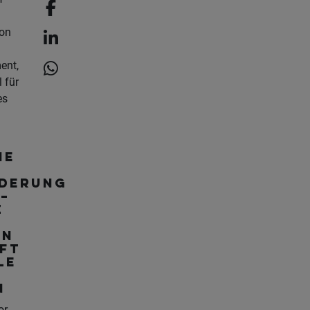
ion
ent,
 für
es
he
derung
 –
z
en
ft
le
n
or