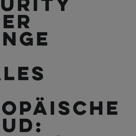
urity
BER
unge
ales
ropäische
ud: