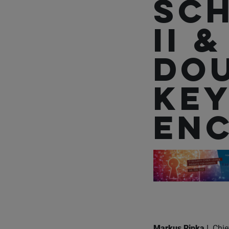
Sc
II &
Do
Ke
Enc
Markus Ripka |
Chie