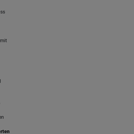
uss
 mit
l
s
en
erten