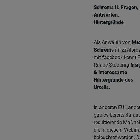
Schrems II: Fragen,
Antworten,
Hintergründe
Als Anwältin von
Ma
Schrems
im Zivilpro
mit facebook kennt 
Raabe-Stuppnig
Insi
& interessante
Hintergründe des
Urteils.
In anderen EU-Lände
gab es bereits darau
resultierende Maßn
die in diesem Webina
beleuchtet werden. D