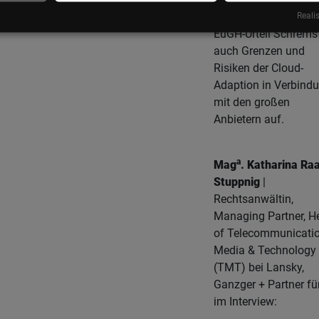
Allerdings zeigt das
Realis
EuGH-Urteil Schrems 
auch Grenzen und
Risiken der Cloud-
Adaption in Verbind
mit den großen
Anbietern auf.
a
Mag
. Katharina Ra
Stuppnig
|
Rechtsanwältin,
Managing Partner, H
of Telecommunicatio
Media & Technology
(TMT) bei Lansky,
Ganzger + Partner fü
im Interview: