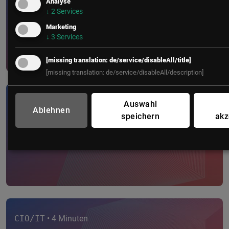
Analyse
Die Illusion der Technologie:
↓
2
Services
Warum KI-Projekte ohne
Marketing
psychol...
↓
3
Services
[missing translation: de/service/disableAll/title]
[missing translation: de/service/disableAll/description]
Auswahl
CIO/IT
• 3 Minuten
Ablehnen
speichern
akz
Kontrollverlust oder KI-
Lähmung?
CIO/IT
• 4 Minuten