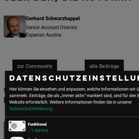
Gerhard Schwarzhappel
Senior Account Director
Experian Austria
zur Community
alle Beiträge
Datenschutzeinstellu
Hier können Sie einsehen und anpassen, welche Informationen wir ü
Weitere interessante
sammeln. Einträge, die als „Immer aktiv" markiert sind, sind für den 
Beiträge
Website erforderlich.
Weitere Informationen finden Sie in unserer
Datenschutzerklärung
.
Funktional
↓
1
Service
CIO/IT
• 4 Minuten