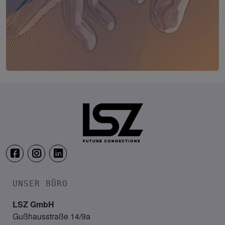
TRANSFORM.IT LSZ ONLINE
20. August 2026
Webinar: Vom ERP-User zum AI-M
UNSER BÜRO
LSZ GmbH
Gußhausstraße 14/9a