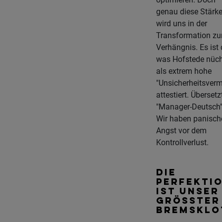
genau diese Stärk
wird uns in der
Transformation z
Verhängnis. Es ist 
was Hofstede nüch
als extrem hohe
"Unsicherheitsver
attestiert. Übersetz
"Manager-Deutsch"
Wir haben panisch
Angst vor dem
Kontrollverlust.
DIE
PERFEKTI
IST UNSER
GRÖSSTER B
REMSKLOT