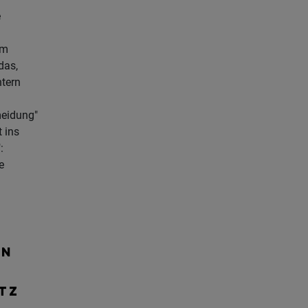
e
um
das,
tern
meidung"
t ins
:
e
ON
Z