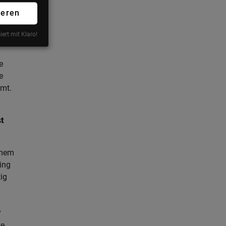
s").
ieren
ich
EO
iert mit Klaro!
Plan
e
e
mt.
st
inem
ing
ig
?
te