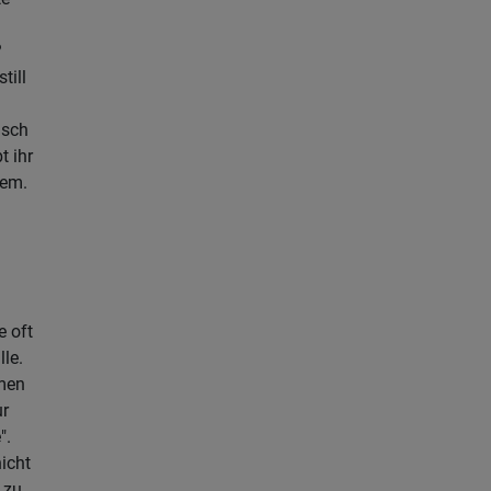
?
till
isch
 ihr
lem.
e oft
lle.
hmen
ur
".
icht
 zu