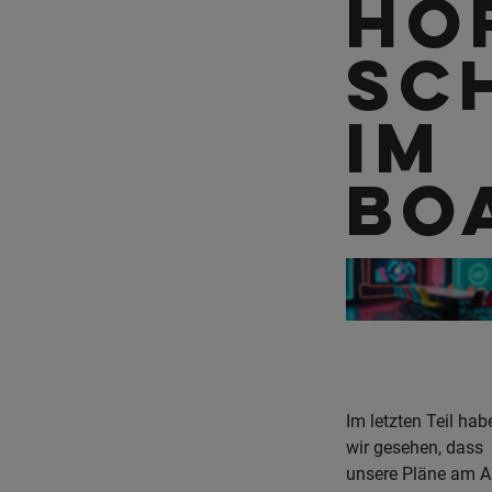
hö
Sc
im
Bo
Im letzten Teil hab
wir gesehen, dass
unsere Pläne am A