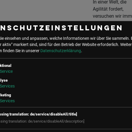
In einer Welt, die
Agilität fordert,
versuchen wir imm
noch, den perfekte
enschutzeinstellungen
Plan zu schmieden
Wir diskutieren Ris
Sie einsehen und anpassen, welche Informationen wir über Sie sammeln. 
so lange, bis die
r aktiv" markiert sind, sind für den Betrieb der Website erforderlich.
Weiter
 finden Sie in unserer
Datenschutzerklärung
.
Chance vorbei ist.
hier kommt
Edmondsons Konz
ktional
Service
der "Psychological
Safety" ins Spiel.
lyse
Services
keting
Viele missverstehe
Services
das. Es geht bei
psychologischer
ssing translation: de/service/disableAll/title]
Sicherheit nicht d
ssing translation: de/service/disableAll/description]
dass wir uns alle n