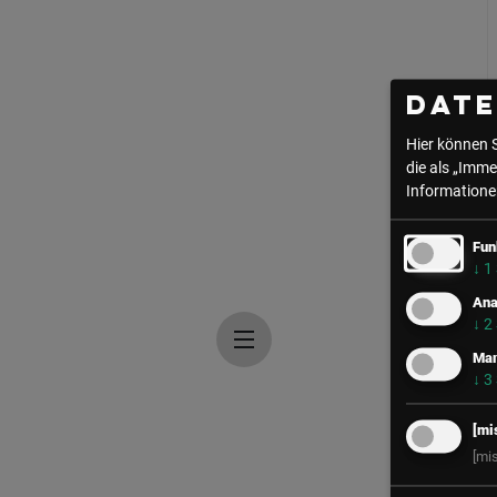
Dat
Hier können 
die als „Imme
Informationen
Fun
↓
1
Ana
↓
2
Mar
↓
3
[mi
[mi