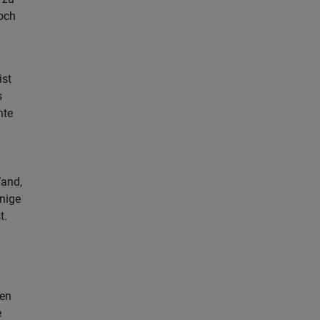
och
ist
s
nte
and,
nige
t.
den
e