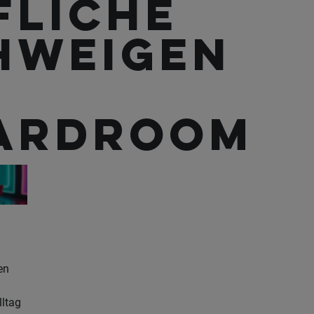
fliche
hweigen
ardroom
en
lltag