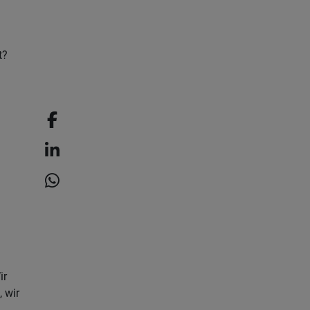
t?
ir
 wir