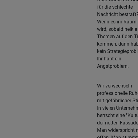
für die schlechte
Nachricht bestraft
Wenn es im Raum s
wird, sobald heikle
Themen auf den T
kommen, dann habt
kein Strategieprob
Ihr habt ein
Angstproblem.
Wir verwechseln
professionelle Ruh
mit gefährlicher Sti
In vielen Unterne
herrscht eine "Kult
der netten Fassade
Man widerspricht n
offen. Man stimmt