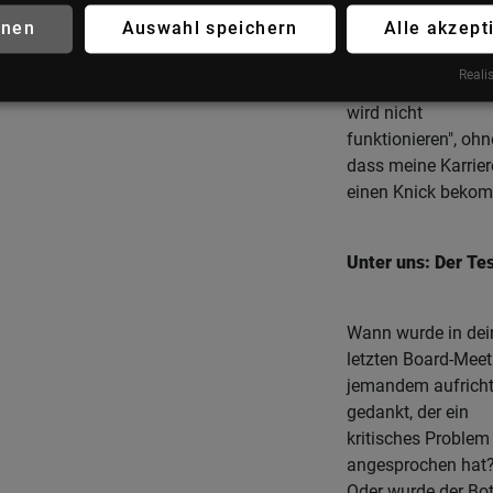
finden ("Kuschelkur
hnen
Auswahl speichern
Alle akzept
Es geht darum, ob 
mich traue, dem C
Realis
zu sagen: "Dieser 
wird nicht
funktionieren", ohn
dass meine Karrier
einen Knick bekom
Unter uns: Der Te
Wann wurde in de
letzten Board-Meet
jemandem aufricht
gedankt, der ein
kritisches Problem
angesprochen hat
Oder wurde der Bo